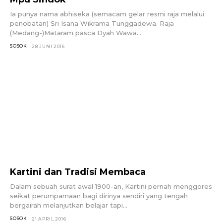
Ia punya nama abhiseka (semacam gelar resmi raja melalui
penobatan) Sri Isana Wikrama Tunggadewa. Raja
(Medang-)Mataram pasca Dyah Wawa...
SOSOK
28 JUNI 2016
Kartini dan Tradisi Membaca
Dalam sebuah surat awal 1900-an, Kartini pernah menggores
seikat perumpamaan bagi dirinya sendiri yang tengah
bergairah melanjutkan belajar tapi...
SOSOK
21 APRIL 2016