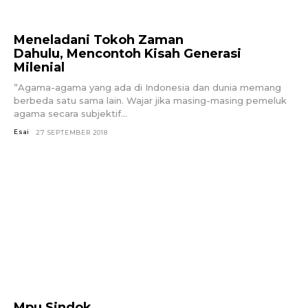
Meneladani Tokoh Zaman
Dahulu, Mencontoh Kisah Generasi
Milenial
”Agama-agama yang ada di Indonesia dan dunia memang
berbeda satu sama lain. Wajar jika masing-masing pemeluk
agama secara subjektif...
Esai
27 SEPTEMBER 2018
Mpu Sindok