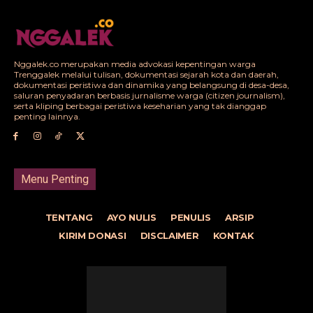
Nggalek.co merupakan media advokasi kepentingan warga
Trenggalek melalui tulisan, dokumentasi sejarah kota dan daerah,
dokumentasi peristiwa dan dinamika yang belangsung di desa-desa,
saluran penyadaran berbasis jurnalisme warga (citizen journalism),
serta kliping berbagai peristiwa keseharian yang tak dianggap
penting lainnya.
Menu Penting
TENTANG
AYO NULIS
PENULIS
ARSIP
KIRIM DONASI
DISCLAIMER
KONTAK