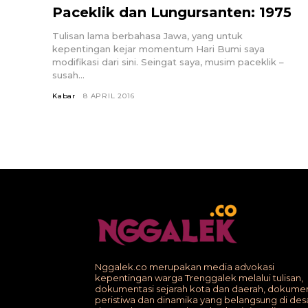
Paceklik dan Lungursanten: 1975
Tulisan lama berbahasa Jawa, yang untuk
kepentingan kejar momentum Hari Bumi saya
modifikasi dari sini. Seingat saya, musim paceklik –
susah...
Kabar
8 APRIL 2016
Nggalek.co merupakan media advokasi
kepentingan warga Trenggalek melalui tulisan,
dokumentasi sejarah kota dan daerah, dokumen
peristiwa dan dinamika yang belangsung di des