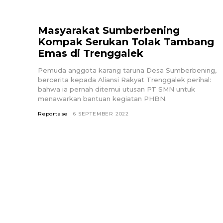
Masyarakat Sumberbening
Kompak Serukan Tolak Tambang
Emas di Trenggalek
Pemuda anggota karang taruna Desa Sumberbening,
bercerita kepada Aliansi Rakyat Trenggalek perihal:
bahwa ia pernah ditemui utusan PT SMN untuk
menawarkan bantuan kegiatan PHBN.
Reportase
6 SEPTEMBER 2022