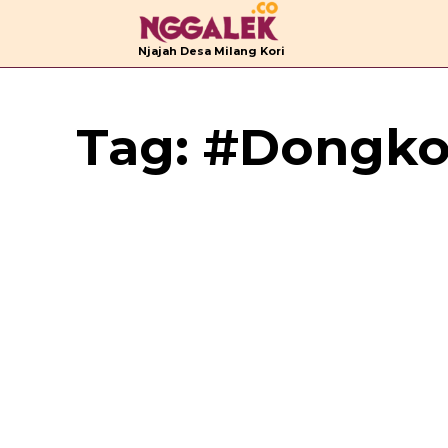
B
Njajah Desa Milang Kori
Tag:
#Dongk