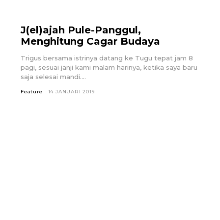
J(el)ajah Pule-Panggul,
Menghitung Cagar Budaya
Trigus bersama istrinya datang ke Tugu tepat jam 8
pagi, sesuai janji kami malam harinya, ketika saya baru
saja selesai mandi....
Feature
14 JANUARI 2019