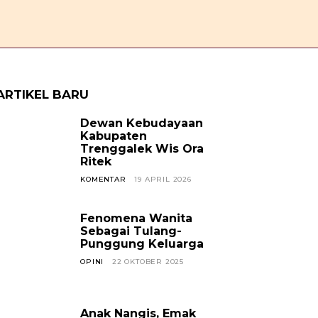
OPINI
CERPEN
SOSOK
JAVANESE
KABAR TREN
ARTIKEL BARU
Dewan Kebudayaan
Kabupaten
Trenggalek Wis Ora
Ritek
KOMENTAR
19 APRIL 2026
Fenomena Wanita
Sebagai Tulang-
Punggung Keluarga
OPINI
22 OKTOBER 2025
Anak Nangis, Emak