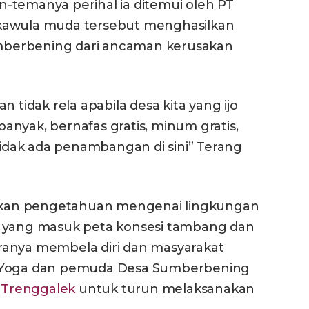
-temanya perihal ia ditemui oleh PT
kawula muda tersebut menghasilkan
berbening dari ancaman kerusakan
 tidak rela apabila desa kita yang ijo
 banyak, bernafas gratis, minum gratis,
 tidak ada penambangan di sini” Terang
kan pengetahuan mengenai lingkungan
o yang masuk peta konsesi tambang dan
ranya membela diri dan masyarakat
n Yoga dan pemuda Desa Sumberbening
t Trenggalek
untuk turun melaksanakan