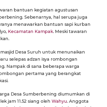
aran bantuan kegiatan agustusan
erbening. Sebenarnya, hal serupa juga
taranya menawarkan bantuan sapi kurban
lyo,
Kecamatan Kampak
. Meski tawaran
kan.
 masjid Desa Suruh untuk menunaikan
 Baru selepas adzan isya rombongan
ing. Nampak di sana beberapa warga
n rombongan pertama yang berangkat
asi.
rga Desa Sumberbening diumumkan di
ek jam 11.52 siang oleh
Wahyu
. Anggota