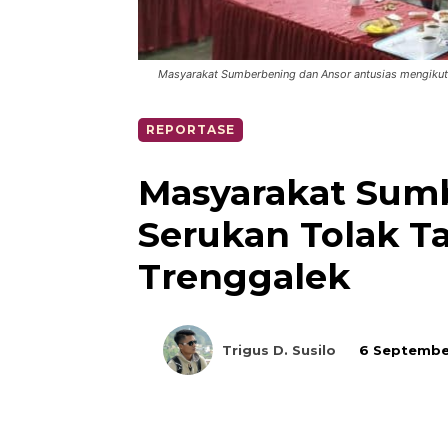
Masyarakat Sumberbening dan Ansor antusias mengikuti
REPORTASE
Masyarakat Sum
Serukan Tolak 
Trenggalek
Trigus D. Susilo
6 Septembe
Bagikan