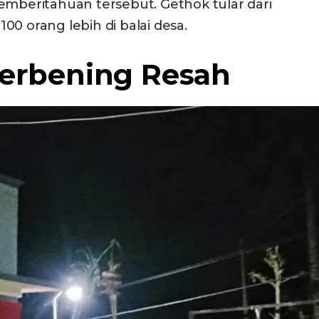
emberitahuan tersebut. Gethok tular dari
0 orang lebih di balai desa.
rbening Resah