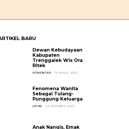
OPINI
CERPEN
SOSOK
JAVANESE
KABAR TREN
ARTIKEL BARU
Dewan Kebudayaan
Kabupaten
Trenggalek Wis Ora
Ritek
KOMENTAR
19 APRIL 2026
Fenomena Wanita
Sebagai Tulang-
Punggung Keluarga
OPINI
22 OKTOBER 2025
Anak Nangis, Emak