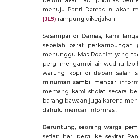
belum akan jadi prioritas pem
menuju Panti Damas ini akan 
(JLS)
rampung dikerjakan.
Sesampai di Damas, kami lang
sebelah barat perkampungan 
menunggu Mas Rochim yang tadi
pergi mengambil air wudhu lebi
warung kopi di depan salah
minuman sambil mencari informa
memang kami sholat secara ber
barang bawaan juga karena meng
dahulu mencari informasi.
Beruntung, seorang warga pemi
setiap hari pergi ke sekitar Pa