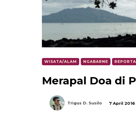
WISATA/ALAM
NGABARNE
REPORTA
Merapal Doa di P
Trigus D. Susilo
7 April 2016
Bagikan