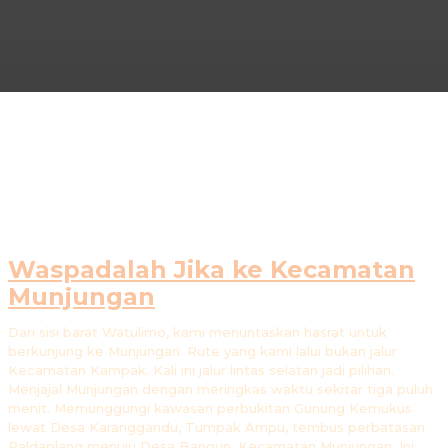
Waspadalah Jika ke Kecamatan
Munjungan
Dari sisi barat Watulimo, kami menuntaskan hasrat untuk
berkunjung ke Munjungan. Rute yang kami lalui bukan jalur
Kecamatan Kampak. Kali ini jalur lintas selatan jadi pilihan.
Menjajal Munjungan dengan meringkas waktu sekitar tiga puluh
menit. Memunggungi kawasan perbukitan Gunung Kemukus
lewat Desa Karanggandu, Tumpak Ampu, tembus perbatasan
Paldaplang menuju Desa Bangun, Kecamatan Munjungan. Ini