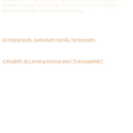
perjalanan yang menantang. Ditambah saya ke Munjungan
berduaan dengan istri, yang sama-sama...
FEATURE
26 MEI 2021
Di Ngrancah, Sebelum Senja Terbenam
UNCATEGORIZED
11 MARET 2021
Cengkih di Lereng Kelud dari Trenggalek?
ESAI
16 NOVEMBER 2020