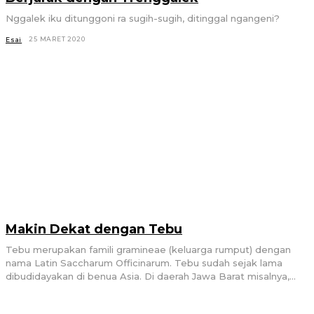
Nggalek iku ditunggoni ra sugih-sugih, ditinggal ngangeni?
25 MARET 2020
Esai
Makin Dekat dengan Tebu
Tebu merupakan famili gramineae (keluarga rumput) dengan
nama Latin Saccharum Officinarum. Tebu sudah sejak lama
dibudidayakan di benua Asia. Di daerah Jawa Barat misalnya,...
11 FEBRUARI 2020
Esai