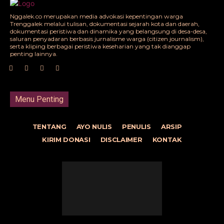
Nggalek.co merupakan media advokasi kepentingan warga
Trenggalek melalui tulisan, dokumentasi sejarah kota dan daerah,
dokumentasi peristiwa dan dinamika yang belangsung di desa-desa,
saluran penyadaran berbasis jurnalisme warga (citizen journalism),
serta kliping berbagai peristiwa keseharian yang tak dianggap
penting lainnya.
Menu Penting
TENTANG
AYO NULIS
PENULIS
ARSIP
KIRIM DONASI
DISCLAIMER
KONTAK