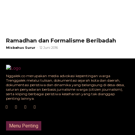
Ramadhan dan Formalisme Beribadah
Misbahus Surur
-
12 Juni 2016
Nggalek.co merupakan media advokasi kepentingan warga
Trenggalek melalui tulisan, dokumentasi sejarah kota dan daerah,
dokumentasi peristiwa dan dinamika yang belangsung di desa-desa,
saluran penyadaran berbasis jurnalisme warga (citizen journalism),
serta kliping berbagai peristiwa keseharian yang tak dianggap
penting lainnya.
Menu Penting