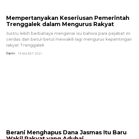
Mempertanyakan Keseriusan Pemerintah
Trenggalek dalam Mengurus Rakyat
Justru lebih berbahaya mengenai isu bahwa para pejabat ini
cerdas dan betul-betul mewakili lagi mengurus kepentingan
rakyat Trenggalek
Opini
19 MARET 2021
Berani Menghapus Dana Jasmas Itu Baru
Wakil Rakyat yang Aduhai