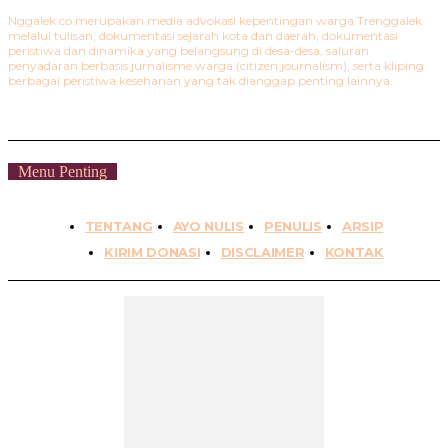
Nggalek.co merupakan media advokasi kepentingan warga Trenggalek
melalui tulisan, dokumentasi sejarah kota dan daerah, dokumentasi
peristiwa dan dinamika yang belangsung di desa-desa, saluran
penyadaran berbasis jurnalisme warga (citizen journalism), serta kliping
berbagai peristiwa keseharian yang tak dianggap penting lainnya.
Menu Penting
TENTANG
AYO NULIS
PENULIS
ARSIP
KIRIM DONASI
DISCLAIMER
KONTAK