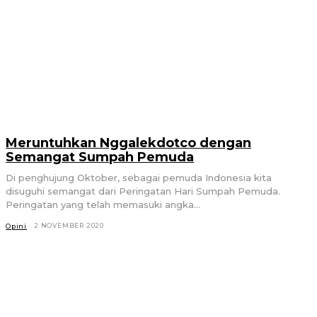
Meruntuhkan Nggalekdotco dengan
Semangat Sumpah Pemuda
Di penghujung Oktober, sebagai pemuda Indonesia kita
disuguhi semangat dari Peringatan Hari Sumpah Pemuda.
Peringatan yang telah memasuki angka...
2 NOVEMBER 2020
Opini