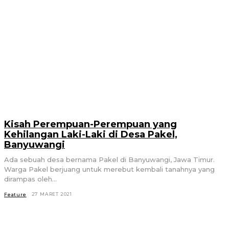
Kisah Perempuan-Perempuan yang
Kehilangan Laki-Laki di Desa Pakel,
Banyuwangi
Ada sebuah desa bernama Pakel di Banyuwangi, Jawa Timur.
Warga Pakel berjuang untuk merebut kembali tanahnya yang
dirampas oleh...
27 MARET 2021
Feature