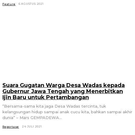
6 AGUSTUS 2021
Feature
Suara Gugatan Warga Desa Wadas kepada
Gubernur Jawa Tengah yang Menerbitkan
Ijin Baru untuk Pertambangan
“Bersama-sama kita jaga Desa Wadas tercinta, tuk
kelangsungan hidup sampai anak cucu kita, bahkan sampai akhir
dunia” – Mars GEMPADEWA...
24 JULI 2021
Reportase