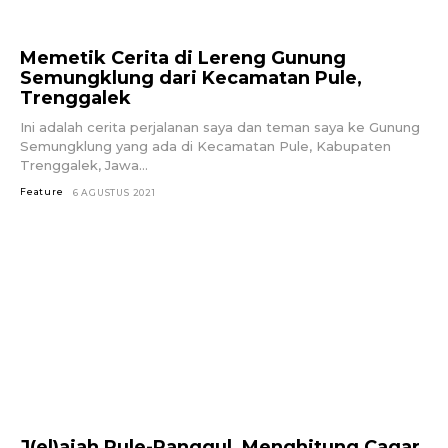
Memetik Cerita di Lereng Gunung
Semungklung dari Kecamatan Pule,
Trenggalek
Ini adalah cerita perjalanan saya dan teman saya ke Gunung
Semungklung yang ada di Kecamatan Pule, Kabupaten
Trenggalek, Jawa...
Feature
6 AGUSTUS 2021
J(el)ajah Pule-Panggul, Menghitung Cagar