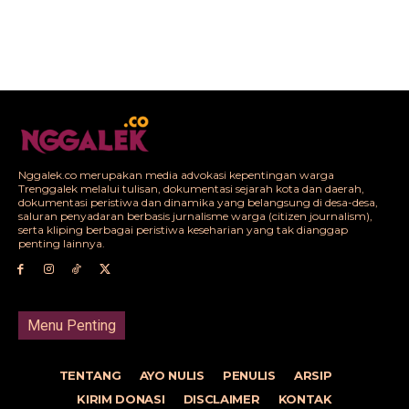
Nggalek.co merupakan media advokasi kepentingan warga
Trenggalek melalui tulisan, dokumentasi sejarah kota dan daerah,
dokumentasi peristiwa dan dinamika yang belangsung di desa-desa,
saluran penyadaran berbasis jurnalisme warga (citizen journalism),
serta kliping berbagai peristiwa keseharian yang tak dianggap
penting lainnya.
Menu Penting
TENTANG
AYO NULIS
PENULIS
ARSIP
KIRIM DONASI
DISCLAIMER
KONTAK