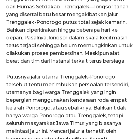
dari Humas Setdakab Trenggalek—longsor tanah
yang disertai batu besar mengakibatkan jalur
Trenggalek-Ponorogo putus total sejak kemarin.
Bahkan diperkirakan hingga beberapa hari ke
depan. Pasalnya, longsor dalam skala kecil masih
terus terjadi sehingga belum memungkinkan untuk
dilakukan proses pembersihan. Meskipun alat
berat dan tim dari instansi terkait terus bersiaga.
Putusnya jalur utama Trenggalek-Ponorogo
tersebut tentu menimbulkan persoalan tersendiri,
utamanya bagi warga Trenggalek yang ingin
bepergian menggunakan kendaraan roda empat
ke arah Ponorogo, atau sebaliknya. Bahkan tidak
hanya warga Ponorogo atau Trenggalek, tetapi
seluruh masyarakat Jawa Timur yang biasanya
melintasi jalur ini. Mencari jalur alternatif, oleh
karenanya, adalah sebuah pilihan. Seperti