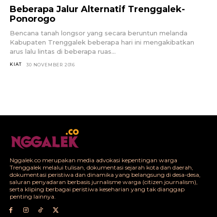
Beberapa Jalur Alternatif Trenggalek-
Ponorogo
Bencana tanah longsor yang secara beruntun melanda
Kabupaten Trenggalek beberapa hari ini mengakibatkan
arus lalu lintas di beberapa ruas...
KIAT
30 NOVEMBER 2016
Nggalek.co merupakan media advokasi kepentingan warga
Trenggalek melalui tulisan, dokumentasi sejarah kota dan daerah,
dokumentasi peristiwa dan dinamika yang belangsung di desa-desa,
saluran penyadaran berbasis jurnalisme warga (citizen journalism),
serta kliping berbagai peristiwa keseharian yang tak dianggap
penting lainnya.