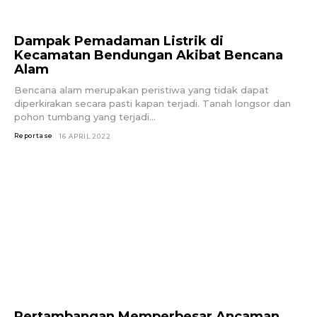
Dampak Pemadaman Listrik di
Kecamatan Bendungan Akibat Bencana
Alam
Bencana alam merupakan peristiwa yang tidak dapat
diperkirakan secara pasti kapan terjadi. Tanah longsor dan
pohon tumbang yang terjadi...
Reportase
16 APRIL 2022
Pertambangan Memperbesar Ancaman