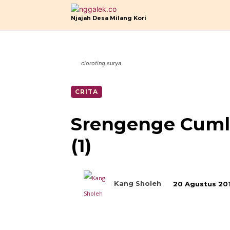
B
Njajah Desa Milang Kori
cloroting surya
CRITA
Srengenge Cuml
(1)
Kang Sholeh
20 Agustus 20
Bagikan