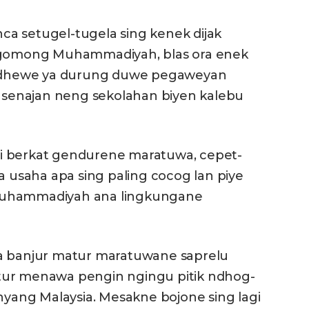
a setugel-tugela sing kenek dijak
omong Muhammadiyah, blas ora enek
ta dhewe ya durung duwe pegaweyan
, senajan neng sekolahan biyen kalebu
i berkat gendurene maratuwa, cepet-
a usaha apa sing paling cocog lan piye
Muhammadiyah ana lingkungane
ta banjur matur maratuwane saprelu
tur menawa pengin ngingu pitik ndhog-
ang Malaysia. Mesakne bojone sing lagi