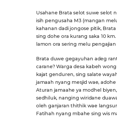
Usahane Brata selot suwe selot
isih pengusaha M3 (mangan melu
kahanan dadi jongose pitik, Brat
sing dohe ora kurang saka 10 km.
lamon ora sering melu pengajia
Brata duwe gegayuhan adeg rant
carane? Warga desa kabeh wong
kajat genduren, sing salate wayah
jamaah nyang mesjid wae, adohe 
Aturan jamaahe ya modhel biyen
sedhiluk, nanging wiridane dua
oleh ganjaran thithik wae langsu
Fatihah nyang mbahe sing wis mat