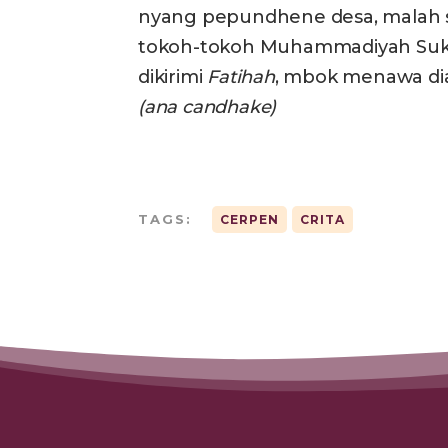
nyang pepundhene desa, malah s
tokoh-tokoh Muhammadiyah Sukoa
dikirimi
Fatihah
, mbok menawa dia
(
ana
candhake)
TAGS:
CERPEN
CRITA
ARTIKEL TERKAIT