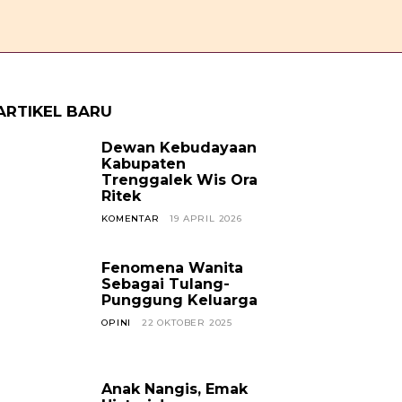
OPINI
CERPEN
SOSOK
JAVANESE
KABAR TREN
ARTIKEL BARU
Dewan Kebudayaan
Kabupaten
Trenggalek Wis Ora
Ritek
KOMENTAR
19 APRIL 2026
Fenomena Wanita
Sebagai Tulang-
Punggung Keluarga
OPINI
22 OKTOBER 2025
Anak Nangis, Emak