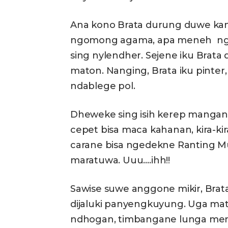
Ana kono Brata durung duwe kanc
ngomong agama, apa meneh ng
sing nylendher. Sejene iku Bra
maton. Nanging, Brata iku pinter
ndablege pol.
Dheweke sing isih kerep mangan
cepet bisa maca kahanan, kira-kir
carane bisa ngedekne Ranting 
maratuwa. Uuu….ihh!!
Sawise suwe anggone mikir, Bra
dijaluki panyengkuyung. Uga ma
ndhogan, timbangane lunga meny