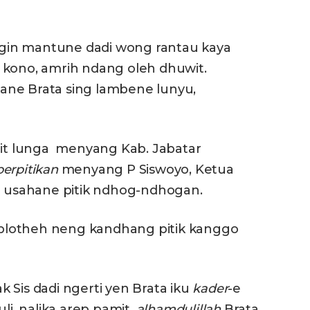
gin mantune dadi wong rantau kaya
no, amrih ndang oleh dhuwit.
ane Brata sing lambene lunyu,
mit lunga menyang Kab. Jabatar
perpitikan
menyang P Siswoyo, Ketua
il usahane pitik ndhog-ndhogan.
i blotheh neng kandhang pitik kanggo
 Sis dadi ngerti yen Brata iku
kader
-e
, nalika arep pamit,
a
lhamdulillah
Brata