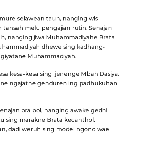
mure selawean taun, nanging wis
ansah melu pengajian rutin. Senajan
, nanging jiwa Muhammadiyahe Brata
uhammadiyah dhewe sing kadhang-
kegiyatane Muhammadiyah.
esa kesa-kesa sing jenenge Mbah Dasiya.
nane ngajatne genduren ing padhukuhan
enajan ora pol, nanging awake gedhi
u sing marakne Brata kecanthol.
an, dadi weruh sing model ngono wae