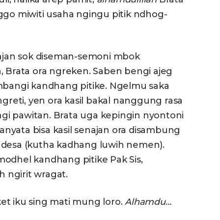
ggo miwiti usaha ngingu pitik ndhog-
enajan sok diseman-semoni mbok
, Brata ora ngreken. Saben bengi ajeg
ambangi kandhang pitike. Ngelmu saka
ngreti, yen ora kasil bakal nanggung rasa
ngi pawitan. Brata uga kepingin nyontoni
nyata bisa kasil senajan ora disambung
esa (kutha kadhang luwih nemen).
odhel kandhang pitike Pak Sis,
ngirit wragat.
et iku sing mati mung loro.
A
lhamdu…