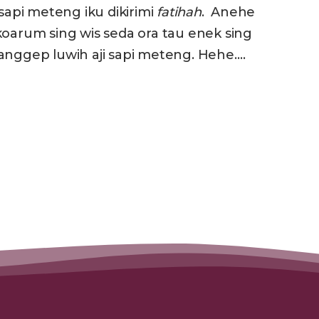
api meteng iku dikirimi
f
atihah
. Anehe
rum sing wis seda ora tau enek sing
nggep luwih aji sapi meteng. Hehe….