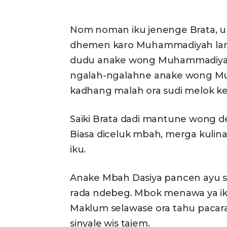
Nom noman iku jenenge Brata, u
dhemen karo Muhammadiyah lan t
dudu anake wong Muhammadiyah
ngalah-ngalahne anake wong M
kadhang malah ora sudi melok 
Saiki Brata dadi mantune wong d
Biasa diceluk mbah, merga kuli
iku.
Anake Mbah Dasiya pancen ayu s
rada ndebeg. Mbok menawa ya ik
Maklum selawase ora tahu pacar
sinyale wis tajem.