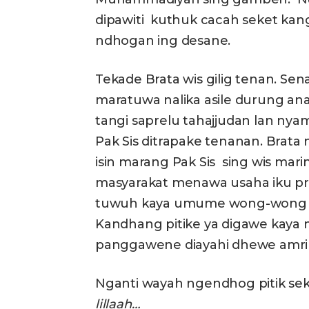
dipawiti kuthuk cacah seket kan
ndhogan ing desane.
Tekade Brata wis gilig tenan. S
maratuwa nalika asile durung ana
tangi saprelu tahajjudan lan ny
Pak Sis ditrapake tenanan. Brata 
isin marang Pak Sis sing wis mari
masyarakat menawa usaha iku pra
tuwuh kaya umume wong-wong d
Kandhang pitike ya digawe kaya m
panggawene diayahi dhewe amrih 
Nganti wayah ngendhog pitik sek
lillaah…