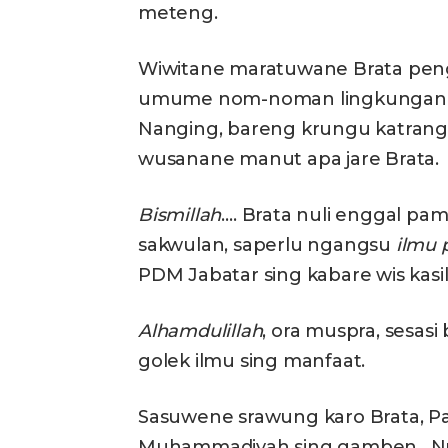
meteng.
Wiwitane maratuwane Brata pen
umume nom-noman lingkungan ko
Nanging, bareng krungu katrang
wusanane manut apa jare Brata.
Bismillah
…. Brata nuli enggal pa
sakwulan, saperlu ngangsu
ilmu 
PDM Jabatar sing kabare wis kas
Alhamdulillah
, ora muspra, sesas
golek ilmu sing manfaat.
Sasuwene srawung karo Brata, Pak
Muhammadiyah sing gamben. Nuli