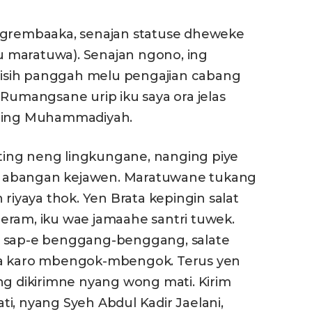
 ngrembaaka, senajan statuse dheweke
 maratuwa). Senajan ngono, ing
a isih panggah melu pengajian cabang
 Rumangsane urip iku saya ora jelas
n ing Muhammadiyah.
ing neng lingkungane, nanging piye
 abangan kejawen. Maratuwane tukang
 riyaya thok. Yen Brata kepingin salat
eram, iku wae jamaahe santri tuwek.
, sap-e benggang-benggang, salate
wa karo mbengok-mbengok. Terus yen
ng dikirimne nyang wong mati. Kirim
i, nyang Syeh Abdul Kadir Jaelani,