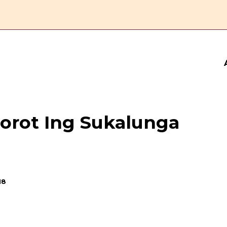
ERANDA
ESAI
FEATURE
REPORTASE
KOMENTAR
orot Ing Sukalunga
18