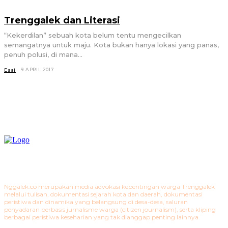
Trenggalek dan Literasi
“Kekerdilan” sebuah kota belum tentu mengecilkan
semangatnya untuk maju. Kota bukan hanya lokasi yang panas,
penuh polusi, di mana...
9 APRIL 2017
Esai
Nggalek.co merupakan media advokasi kepentingan warga Trenggalek
melalui tulisan, dokumentasi sejarah kota dan daerah, dokumentasi
peristiwa dan dinamika yang belangsung di desa-desa, saluran
penyadaran berbasis jurnalisme warga (citizen journalism), serta kliping
berbagai peristiwa keseharian yang tak dianggap penting lainnya.