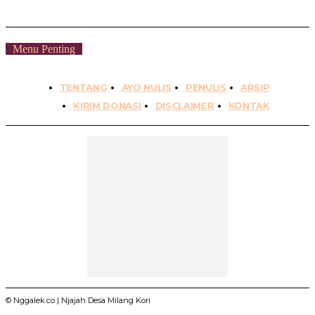
Menu Penting
TENTANG
AYO NULIS
PENULIS
ARSIP
KIRIM DONASI
DISCLAIMER
KONTAK
© Nggalek.co | Njajah Desa Milang Kori