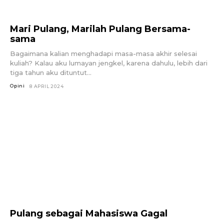
Mari Pulang, Marilah Pulang Bersama-
sama
Bagaimana kalian menghadapi masa-masa akhir selesai
kuliah? Kalau aku lumayan jengkel, karena dahulu, lebih dari
tiga tahun aku dituntut...
Opini
8 APRIL 2024
Pulang sebagai Mahasiswa Gagal