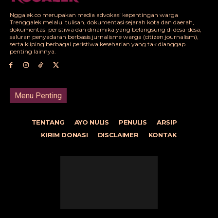
Nggalek.co merupakan media advokasi kepentingan warga
Trenggalek melalui tulisan, dokumentasi sejarah kota dan daerah,
dokumentasi peristiwa dan dinamika yang belangsung di desa-desa,
saluran penyadaran berbasis jurnalisme warga (citizen journalism),
serta kliping berbagai peristiwa keseharian yang tak dianggap
penting lainnya.
Menu Penting
TENTANG
AYO NULIS
PENULIS
ARSIP
KIRIM DONASI
DISCLAIMER
KONTAK