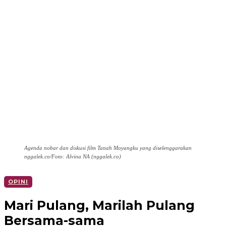
Agenda nobar dan diskusi film Tanah Moyangku yang diselenggarakan
nggalek.co/Foto: Alvina NA (nggalek.co)
OPINI
Mari Pulang, Marilah Pulang
Bersama-sama