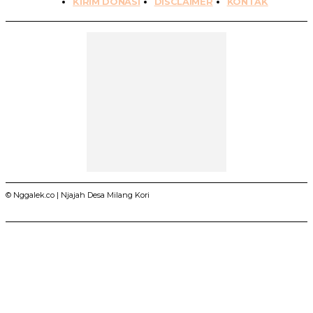
KIRIM DONASI
DISCLAIMER
KONTAK
© Nggalek.co | Njajah Desa Milang Kori