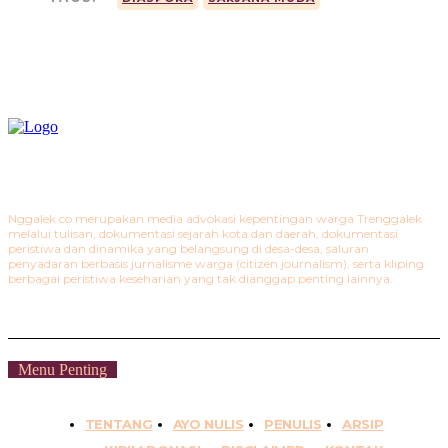
Nggalek.co merupakan media advokasi kepentingan warga Trenggalek
melalui tulisan, dokumentasi sejarah kota dan daerah, dokumentasi
peristiwa dan dinamika yang belangsung di desa-desa, saluran
penyadaran berbasis jurnalisme warga (citizen journalism), serta kliping
berbagai peristiwa keseharian yang tak dianggap penting lainnya.
Menu Penting
TENTANG
AYO NULIS
PENULIS
ARSIP