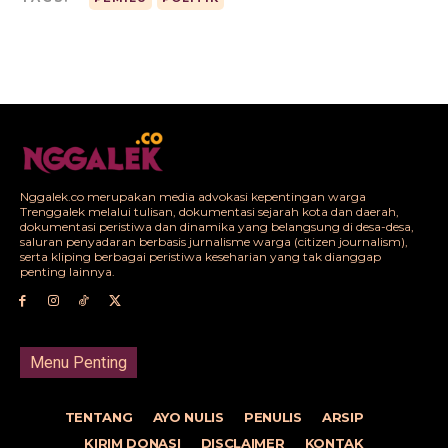
Nggalek.co merupakan media advokasi kepentingan warga
Trenggalek melalui tulisan, dokumentasi sejarah kota dan daerah,
dokumentasi peristiwa dan dinamika yang belangsung di desa-desa,
saluran penyadaran berbasis jurnalisme warga (citizen journalism),
serta kliping berbagai peristiwa keseharian yang tak dianggap
penting lainnya.
Menu Penting
TENTANG
AYO NULIS
PENULIS
ARSIP
KIRIM DONASI
DISCLAIMER
KONTAK