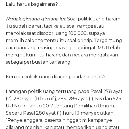
Lalu harus bagaimana?
Nggak gimana-gimana lur
. Soal politik uang haram
itu sudah benar, tapi kalau soal
nampa
atau
menolak saat disodori uang 100.000, supaya
memilih calon tertentu, itu soal prinsip. Tergantung
cara pandang masing-masing. Tapi ingat, MUI telah
menghukumi itu haram, dan negara mengatakan
sebagai perbuatan terlarang.
Kenapa politik uang dilarang, padahal enak?
Larangan politik uang tertuang pada Pasal 278 ayat
(2), 280 ayat (1) huruf j, 284, 286 ayat (1), 515 dan 523
UU No. 7 Tahun 2017 tentang Pemilihan Umum.
Seperti Pasal 280 ayat (1) huruf J menyebutkan,
“Penyelenggara, peserta hingga tim kampanye
dilarang menjanjikan atau memberikan uang atau