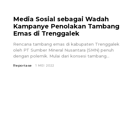
Media Sosial sebagai Wadah
Kampanye Penolakan Tambang
Emas di Trenggalek
Rencana tambang emas di kabupaten Trenggalek
oleh PT Sumber Mineral Nusantara (SMN) penuh
dengan polemik. Mulai dari konsesi tambang...
Reportase
1 MEI 2022