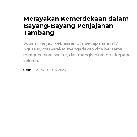
Merayakan Kemerdekaan dalam
Bayang-Bayang Penjajahan
Tambang
Sudah menjadi kebiasaan bila setiap malam 17
Agustus, masyarakat mengadakan doa bersama,
mengucapkan syukur, dan mengirimkan doa kepada
seluruh...
Opini
21 AGUSTUS 2023