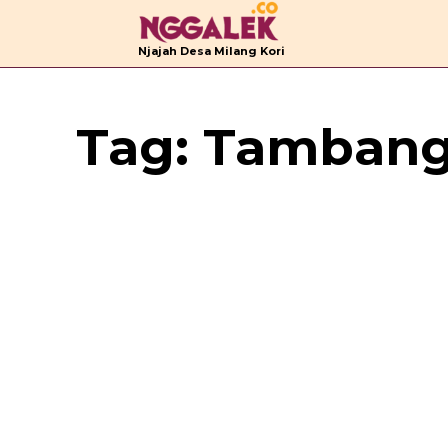
B
Njajah Desa Milang Kori
Tag:
Tambang