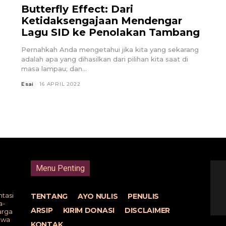
Butterfly Effect: Dari
Ketidaksengajaan Mendengar
Lagu SID ke Penolakan Tambang
Pernahkah Anda mengetahui jika kita yang sekarang
adalah apa yang dihasilkan dari pilihan kita saat di
masa lampau; dan...
Esai
16 APRIL 2022
Menu Penting
tasi
TENTANG
AYO NULIS
PENULIS
a-
ARSIP
KIRIM DONASI
DISCLAIMER
arga
tiwa
KONTAK