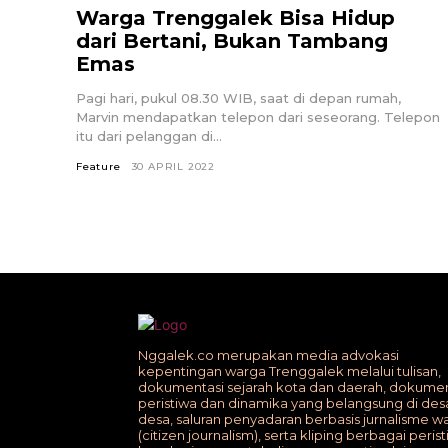
Warga Trenggalek Bisa Hidup
dari Bertani, Bukan Tambang
Emas
Pagi hari, pukul 08.30 WIB, saat di depan rumah,
Marvin mendapatkan telepon dari seseorang. Telepon
itu dari pelanggan di...
Feature
30 APRIL 2022
Nggalek.co merupakan media advokasi
kepentingan warga Trenggalek melalui tulisan,
dokumentasi sejarah kota dan daerah, dokumen
peristiwa dan dinamika yang belangsung di des
desa, saluran penyadaran berbasis jurnalisme w
(citizen journalism), serta kliping berbagai peris