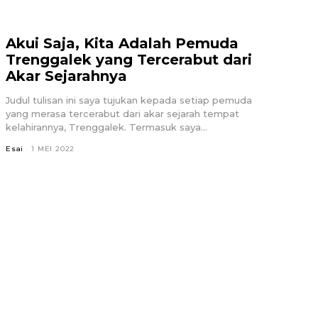
Akui Saja, Kita Adalah Pemuda
Trenggalek yang Tercerabut dari
Akar Sejarahnya
Judul tulisan ini saya tujukan kepada setiap pemuda
yang merasa tercerabut dari akar sejarah tempat
kelahirannya, Trenggalek. Termasuk saya...
Esai
1 MEI 2022