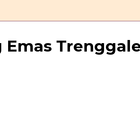
ERANDA
ESAI
FEATURE
REPORTASE
KOMENTAR
 Emas Trenggal