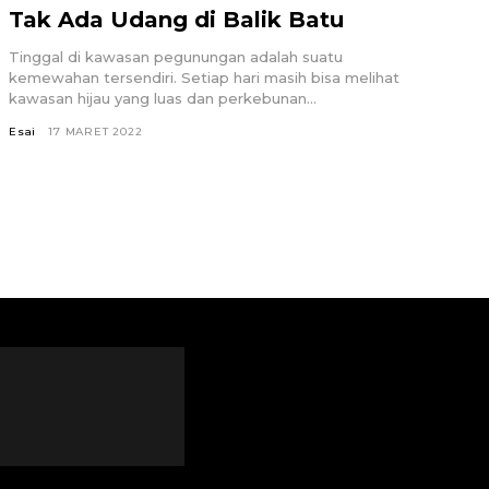
Tak Ada Udang di Balik Batu
Tinggal di kawasan pegunungan adalah suatu
kemewahan tersendiri. Setiap hari masih bisa melihat
kawasan hijau yang luas dan perkebunan...
Esai
17 MARET 2022