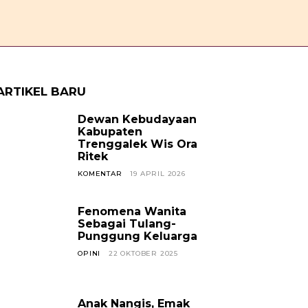
OPINI
CERPEN
SOSOK
JAVANESE
KABAR TREN
ARTIKEL BARU
Dewan Kebudayaan
Kabupaten
Trenggalek Wis Ora
Ritek
KOMENTAR
19 APRIL 2026
Fenomena Wanita
Sebagai Tulang-
Punggung Keluarga
OPINI
22 OKTOBER 2025
Anak Nangis, Emak