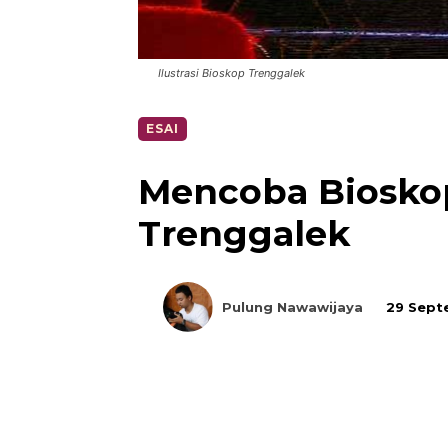
Ilustrasi Bioskop Trenggalek
ESAI
Mencoba Biosko
Trenggalek
Pulung Nawawijaya
29 Sept
Bagikan