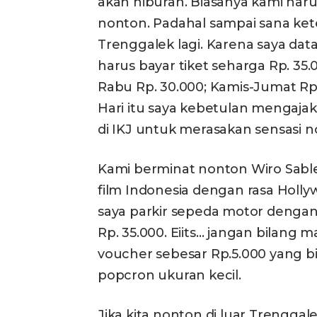
akan hiburan. Biasanya kami har
nonton. Padahal sampai sana ke
Trenggalek lagi. Karena saya dat
harus bayar tiket seharga Rp. 35.
Rabu Rp. 30.000; Kamis-Jumat Rp
Hari itu saya kebetulan mengajak
di IKJ untuk merasakan sensasi n
Kami berminat nonton Wiro Sabl
film Indonesia dengan rasa Holl
saya parkir sepeda motor dengan 
Rp. 35.000. Eiits… jangan bilang m
voucher sebesar Rp.5.000 yang bi
popcron ukuran kecil.
Jika kita nonton di luar Trenggal