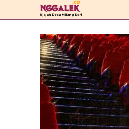
B
Njajah Desa Milang Kori