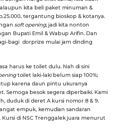
Kalaupun kita beli paket minuman &
p.25.000, tergantung bioskop & kotanya.
engan
soft opening
, jadi kita nonton
gan Bupati Emil & Wabup Arifin. Dan
agi-bagi dorprize mulai jam dinding
a harus ke toilet dulu. Nah di sini
opening
toilet laki-laki belum siap 100%;
tutup karena daun pintu ukuranya
let. Semoga besok segera diperbaiki. Kami
ah, duduk di deret A kursi nomor 8 & 9.
 sangat empuk, kemudian sandaran
n. Kursi di NSC Trenggalek juara menurut