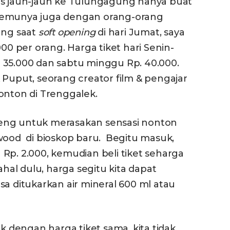
us jauh-jauh ke Tulungagung hanya buat
temunya juga dengan orang-orang
ang saat
soft opening
di hari Jumat, saya
000 per orang. Harga tiket hari Senin-
 35.000 dan sabtu minggu Rp. 40.000.
 Puput, seorang creator film & pengajar
onton di Trenggalek.
eng untuk merasakan sensasi nonton
ywood di bioskop baru. Begitu masuk,
Rp. 2.000, kemudian beli tiket seharga
ahal dulu, harga segitu kita dapat
sa ditukarkan air mineral 600 ml atau
ek dengan harga tiket sama, kita tidak