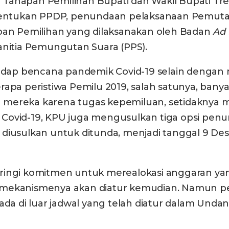
ahapan Pemilihan Bupati dan Wakil Bupati Tren
ntukan PPDP, penundaan pelaksanaan Pemutak
apan Pemilihan yang dilaksanakan oleh Badan
Ad
anitia Pemungutan Suara (PPS).
rhadap bencana pandemik Covid-19 selain denga
erapa peristiwa Pemilu 2019, salah satunya, ba
 mereka karena tugas kepemiluan, setidaknya 
Covid-19, KPU juga mengusulkan tiga opsi penun
diusulkan untuk ditunda, menjadi tanggal 9 De
iringi komitmen untuk merealokasi anggaran ya
l mekanismenya akan diatur kemudian. Namun pen
ada di luar jadwal yang telah diatur dalam Unda