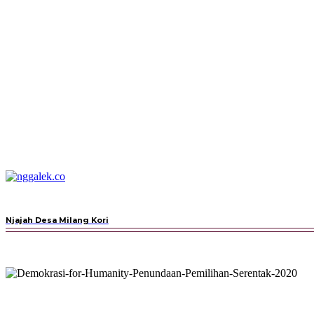
BERANDA
ESAI
FEATURE
Njajah Desa Milang Kori