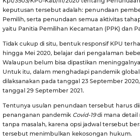
Kpt/3503/KPU-Kab/III/2020 tentang Penundaan T
keputusan tersebut adalah: penundaan pembe
Pemilih, serta penundaan semua aktivitas tah
yaitu Panitia Pemilihan Kecamatan (PPK) dan P
Tidak cukup di situ, bentuk responsif KPU te
hingga Mei 2020, belajar dari pengalaman beb
Walaupun belum bisa dipastikan meninggalnya
Untuk itu, dalam menghadapi pandemik global 
dilaksanakan pada tanggal 23 September 2020, 
tanggal 29 September 2021.
Tentunya usulan penundaan tersebut harus di
penanganan pandemik
Covid-19
di mana detai
tanpa masalah, karena opsi jadwal tersebut ber
tersebut menimbulkan kekosongan hukum.