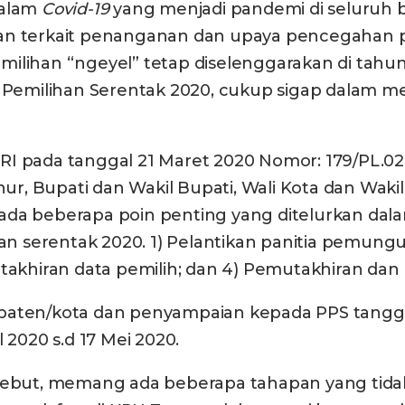
-alam
Covid-19
yang menjadi pandemi di seluruh b
an terkait penanganan dan upaya pencegahan pen
emilihan “ngeyel” tetap diselenggarakan di tahu
emilihan Serentak 2020, cukup sigap dalam me
RI pada tanggal 21 Maret 2020 Nomor: 179/PL.0
, Bupati dan Wakil Bupati, Wali Kota dan Waki
da beberapa poin penting yang ditelurkan dalam
serentak 2020. 1) Pelantikan panitia pemunguta
iran data pemilih; dan 4) Pemutakhiran dan pen
aten/kota dan penyampaian kepada PPS tanggal 2
 2020 s.d 17 Mei 2020.
sebut, memang ada beberapa tahapan yang tidak