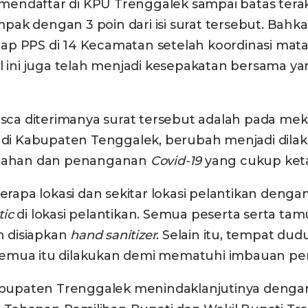
endaftar di KPU Trenggalek sampai batas terakh
ak dengan 3 poin dari isi surat tersebut. Bahk
dap PPS di 14 Kecamatan setelah koordinasi m
al ini juga telah menjadi kesepakatan bersama 
ca diterimanya surat tersebut adalah pada mek
at di Kabupaten Tenggalek, berubah menjadi dil
gahan dan penanganan
Covid-19
yang cukup keta
erapa lokasi dan sekitar lokasi pelantikan denga
tic
di lokasi pelantikan. Semua peserta serta t
 disiapkan
hand sanitizer
. Selain itu, tempat d
r. Semua itu dilakukan demi mematuhi imbauan p
 Kabupaten Trenggalek menindaklanjutinya deng