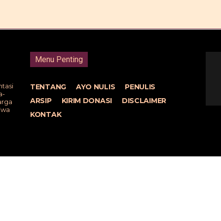
ERANDA
ESAI
FEATURE
REPORTASE
KOMENTAR
Menu Penting
tasi
TENTANG
AYO NULIS
PENULIS
a-
ARSIP
KIRIM DONASI
DISCLAIMER
arga
tiwa
KONTAK