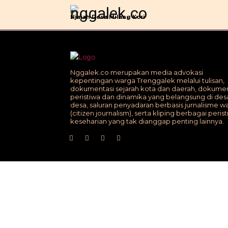
B
Njajah Desa Milang Kori
Nggalek.co merupakan media advokasi
kepentingan warga Trenggalek melalui tulisan,
dokumentasi sejarah kota dan daerah, dokumen
peristiwa dan dinamika yang belangsung di des
desa, saluran penyadaran berbasis jurnalisme w
(citizen journalism), serta kliping berbagai peris
keseharian yang tak dianggap penting lainnya.
© Nggalek.co | Njajah Desa Milang Kori