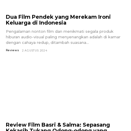
Dua Film Pendek yang Merekam Ironi
Keluarga di Indonesia
Pengalaman nonton film dan menikmati segala produk
hiburan audio-visual paling menyenangkan adalah di kamar
dengan cahaya redup, ditambah suasana...
Reviews
2 AGUSTUS 2024
Review Film Basri & Salma: Sepasang
Kekasih Tukang Odong-odong yang