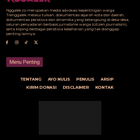
Nggalek.co merupakan media advokasi kepentingan warga
Trenggalek melalui tulisan, dokumentasi sejarah kota dan daerah,
dokumentasi peristiwa dan dinamika yang belangsung di desa-desa,
saluran penyadaran berbasis jurnalisme warga (citizen journalism),
serta kliping berbagai peristiwa keseharian yang tak dianggap
penting lainnya.
Menu Penting
TENTANG
AYO NULIS
PENULIS
ARSIP
KIRIM DONASI
DISCLAIMER
KONTAK