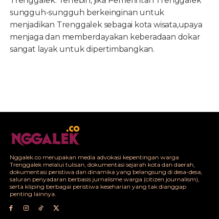
Trenggalek. Terlebih, jika Pemerintah Trenggalek
sungguh-sungguh berkeinginan untuk
menjadikan Trenggalek sebagai kota wisata,upaya
menjaga dan memberdayakan keberadaan dokar
sangat layak untuk dipertimbangkan.
Nggalek.co merupakan media advokasi kepentingan warga
Trenggalek melalui tulisan, dokumentasi sejarah kota dan daerah,
dokumentasi peristiwa dan dinamika yang belangsung di desa-desa,
saluran penyadaran berbasis jurnalisme warga (citizen journalism),
serta kliping berbagai peristiwa keseharian yang tak dianggap
penting lainnya.