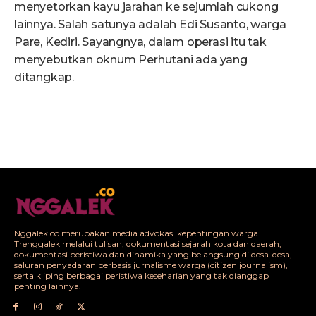
menyetorkan kayu jarahan ke sejumlah cukong
lainnya. Salah satunya adalah Edi Susanto, warga
Pare, Kediri. Sayangnya, dalam operasi itu tak
menyebutkan oknum Perhutani ada yang
ditangkap.
Nggalek.co merupakan media advokasi kepentingan warga
Trenggalek melalui tulisan, dokumentasi sejarah kota dan daerah,
dokumentasi peristiwa dan dinamika yang belangsung di desa-desa,
saluran penyadaran berbasis jurnalisme warga (citizen journalism),
serta kliping berbagai peristiwa keseharian yang tak dianggap
penting lainnya.