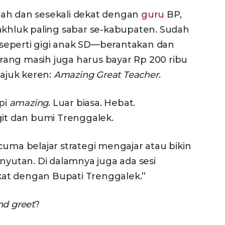
lah dan sesekali dekat dengan
guru
BP,
akhluk paling sabar se-kabupaten. Sudah
seperti gigi anak SD—berantakan dan
ang masih juga harus bayar Rp 200 ribu
tajuk keren:
Amazing Great Teacher
.
api
amazing
. Luar biasa. Hebat.
t dan bumi Trenggalek.
cuma belajar strategi mengajar atau bikin
nyutan. Di dalamnya juga ada sesi
at dengan Bupati Trenggalek.”
d greet
?