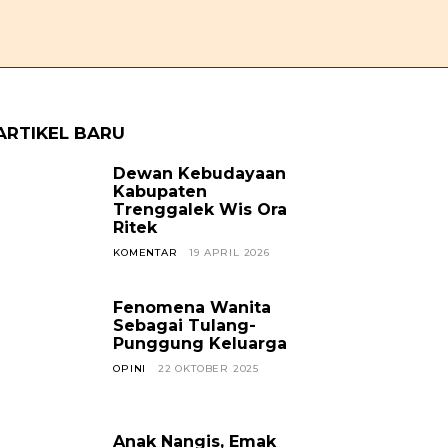
OPINI
CERPEN
SOSOK
JAVANESE
KABAR TREN
ARTIKEL BARU
Dewan Kebudayaan
Kabupaten
Trenggalek Wis Ora
Ritek
KOMENTAR
19 APRIL 2026
Fenomena Wanita
Sebagai Tulang-
Punggung Keluarga
OPINI
22 OKTOBER 2025
Anak Nangis, Emak