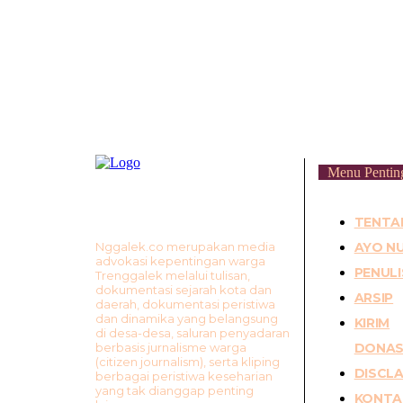
Menu Pentin
TENTA
Nggalek.co merupakan media
AYO NU
advokasi kepentingan warga
PENULI
Trenggalek melalui tulisan,
dokumentasi sejarah kota dan
ARSIP
daerah, dokumentasi peristiwa
dan dinamika yang belangsung
KIRIM
di desa-desa, saluran penyadaran
berbasis jurnalisme warga
DONAS
(citizen journalism), serta kliping
DISCLA
berbagai peristiwa keseharian
yang tak dianggap penting
KONTA