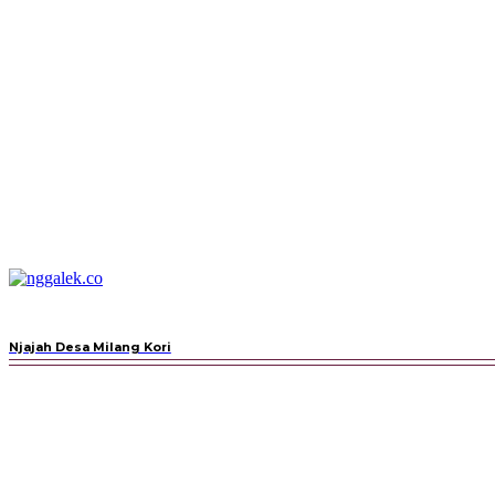
BERANDA
ESAI
FEATURE
Njajah Desa Milang Kori