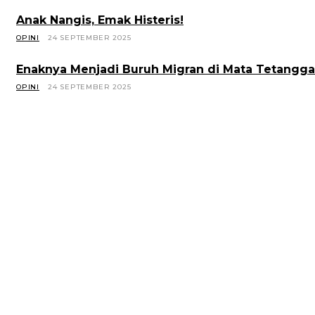
Anak Nangis, Emak Histeris!
OPINI
24 SEPTEMBER 2025
Enaknya Menjadi Buruh Migran di Mata Tetangga
OPINI
24 SEPTEMBER 2025
ARTIKEL TERKAIT