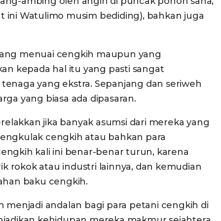
bang-ambing oleh angin di puncak pohon sana,
t ini Watulimo musim bediding), bahkan juga
 yang menuai cengkih maupun yang
n kepada hal itu yang pasti sangat
 tenaga yang ekstra. Sepanjang dan seriweh
rga yang biasa ada dipasaran.
erelakkan jika banyak asumsi dari mereka yang
 tengkulak cengkih atau bahkan para
gkih kali ini benar-benar turun, karena
 rokok atau industri lainnya, dan kemudian
ahan baku cengkih.
n menjadi andalan bagi para petani cengkih di
enjadikan kehidupan mereka makmur sejahtera.