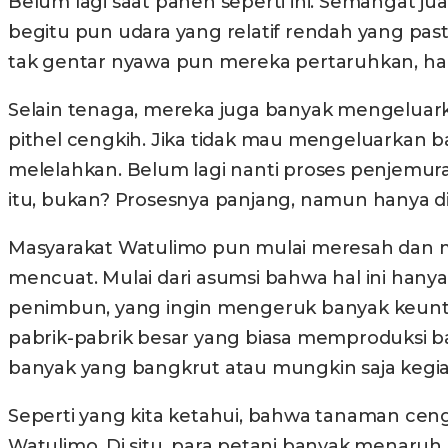
Belum lagi saat panen seperti ini. Semangat 
begitu pun udara yang relatif rendah yang pa
tak gentar nyawa pun mereka pertaruhkan, han
Selain tenaga, mereka juga banyak mengelua
pithel cengkih. Jika tidak mau mengeluarkan 
melelahkan. Belum lagi nanti proses penjemur
itu, bukan? Prosesnya panjang, namun hanya di
Masyarakat Watulimo pun mulai meresah dan mera
mencuat. Mulai dari asumsi bahwa hal ini han
penimbun, yang ingin mengeruk banyak keuntu
pabrik-pabrik besar yang biasa memproduksi ba
banyak yang bangkrut atau mungkin saja kegi
Seperti yang kita ketahui, bahwa tanaman ceng
Watulimo. Di situ, para petani banyak menaru