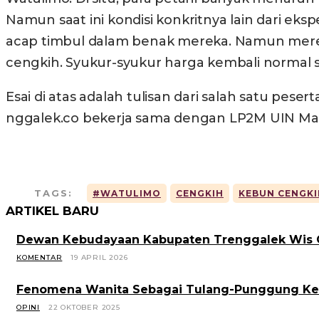
Namun saat ini kondisi konkritnya lain dari e
acap timbul dalam benak mereka. Namun mereka
cengkih. Syukur-syukur harga kembali normal 
Esai di atas adalah tulisan dari salah satu pes
nggalek.co bekerja sama dengan LP2M UIN Mali
TAGS:
#WATULIMO
CENGKIH
KEBUN CENGKI
ARTIKEL BARU
Dewan Kebudayaan Kabupaten Trenggalek Wis O
KOMENTAR
19 APRIL 2026
Fenomena Wanita Sebagai Tulang-Punggung Ke
OPINI
22 OKTOBER 2025