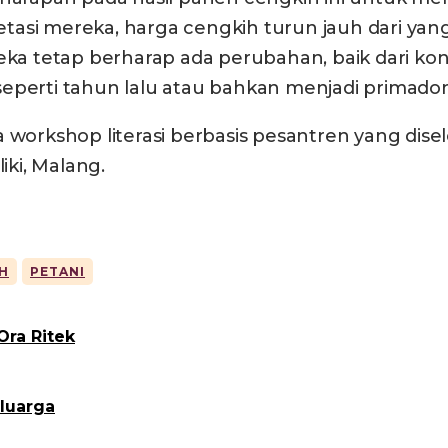
kspetasi mereka, harga cengkih turun jauh dari 
 tetap berharap ada perubahan, baik dari kond
seperti tahun lalu atau bahkan menjadi primad
erta workshop literasi berbasis pesantren yang di
ki, Malang.
H
PETANI
ra Ritek
luarga