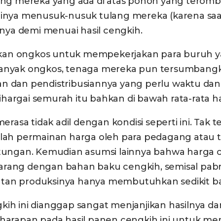
juang mereka yang ada di atas pohon yang terom
stinya menusuk-nusuk tulang mereka (karena saa
ya demi menuai hasil cengkih.
rkan ongkos untuk mempekerjakan para buruh
banyak ongkos, tenaga mereka pun tersumbangka
an dan pendistribusiannya yang perlu waktu dan
hargai semurah itu bahkan di bawah rata-rata ha
sa tidak adil dengan kondisi seperti ini. Tak t
yalah permainan harga oleh para pedagang atau
ngan. Kemudian asumsi lainnya bahwa harga cen
rang dengan bahan baku cengkih, semisal pabrik
atan produksinya hanya membutuhkan sedikit b
kih ini dianggap sangat menjanjikan hasilnya da
h harapan pada hasil panen cengkih ini untuk m