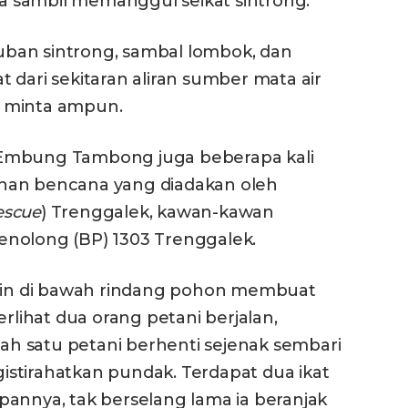
aya sambil memanggul seikat sintrong.
uluban sintrong, sambal lombok, dan
 dari sekitaran aliran sumber mata air
a minta ampun.
 Embung Tambong juga beberapa kali
nan bencana yang diadakan oleh
escue
) Trenggalek, kawan-kawan
enolong (BP) 1303 Trenggalek.
ngin di bawah rindang pohon membuat
erlihat dua orang petani berjalan,
h satu petani berhenti sejenak sembari
stirahatkan pundak. Terdapat dua ikat
pannya, tak berselang lama ia beranjak