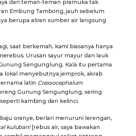
saya dan teman-teman pramuka tak
itaran Embung Tambong, jauh sebelum
a berupa aliran sumber air langsung
agi, saat berkemah, kami biasanya hanya
merebus. Urusan sayur mayur dan lauk
 Gunung Sengunglung. Kala itu pertama
ga lokal menyebutnya jemprok, akrab
bernama latin
Crassocephalum
 lereng Gunung Sengunglung, sering
eperti kambing dan kelinci.
erbaju oranye, berlari menuruni lerengan,
al kuluban!
[rebus air, saya bawakan