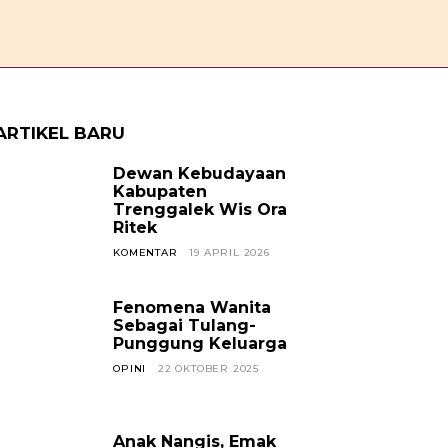
OPINI
CERPEN
SOSOK
JAVANESE
KABAR TREN
ARTIKEL BARU
Dewan Kebudayaan
Kabupaten
Trenggalek Wis Ora
Ritek
KOMENTAR
19 APRIL 2026
Fenomena Wanita
Sebagai Tulang-
Punggung Keluarga
OPINI
22 OKTOBER 2025
Anak Nangis, Emak