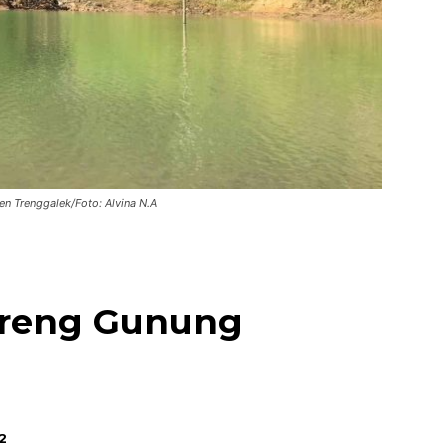
n Trenggalek/Foto: Alvina N.A
Lereng Gunung
2