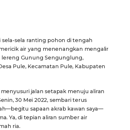
sela-sela ranting pohon di tengah
Gemericik air yang menenangkan mengalir
 di lereng Gunung Sengunglung,
esa Pule, Kecamatan Pule, Kabupaten
 menyusuri jalan setapak menuju aliran
enin, 30 Mei 2022, sembari terus
dah—begitu sapaan akrab kawan saya—
. Ya, di tepian aliran sumber air
ah ria.