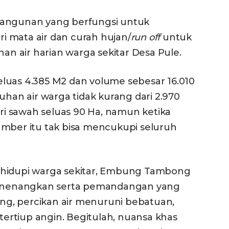
ngunan yang berfungsi untuk
 mata air dan curah hujan/
run off
untuk
han air harian warga sekitar Desa Pule.
luas 4.385 M2 dan volume sebesar 16.010
an air warga tidak kurang dari 2.970
iri sawah seluas 90 Ha, namun ketika
umber itu tak bisa mencukupi seluruh
ghidupi warga sekitar, Embung Tambong
nenangkan serta pemandangan yang
g, percikan air menuruni bebatuan,
rtiup angin. Begitulah, nuansa khas