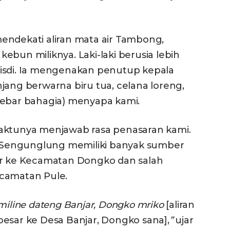
k mendekati aliran mata air Tambong,
ebun miliknya. Laki-laki berusia lebih
isdi. Ia mengenakan penutup kepala
jang berwarna biru tua, celana loreng,
lebar bahagia) menyapa kami.
waktunya menjawab rasa penasaran kami.
Sengunglung memiliki banyak sumber
ir ke Kecamatan Dongko dan salah
ecamatan Pule.
miline dateng Banjar,
Dongko mriko
[aliran
a besar ke Desa Banjar, Dongko sana],
”
ujar