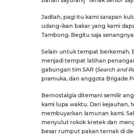
bahan sayuran!]” teriak senior s
Jadilah, pagi itu kami sarapan k
udang-ikan bakar yang kami dapat
Tambong. Begitu saja senangny
Selain untuk tempat berkemah,
menjadi tempat latihan penanga
gabungan tim SAR (
Search and R
pramuka, dan anggota Brigade P
Bernostalgia ditemani semilir a
kami lupa waktu. Dari kejauhan, t
membuyarkan lamunan kami. Sala
menyulut rokok kretek dan mengi
besar rumput pakan ternak di de