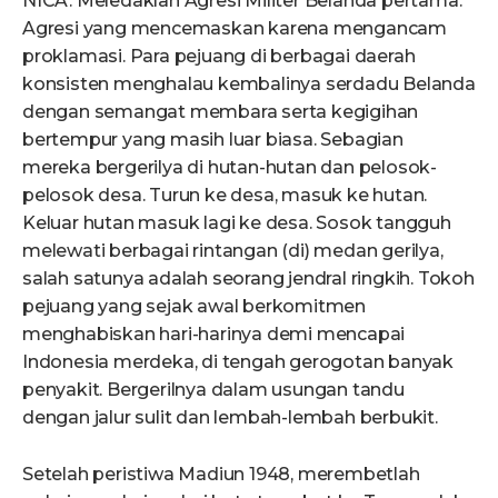
NICA. Meledaklah Agresi Militer Belanda pertama.
Agresi yang mencemaskan karena mengancam
proklamasi. Para pejuang di berbagai daerah
konsisten menghalau kembalinya serdadu Belanda
dengan semangat membara serta kegigihan
bertempur yang masih luar biasa. Sebagian
mereka bergerilya di hutan-hutan dan pelosok-
pelosok desa. Turun ke desa, masuk ke hutan.
Keluar hutan masuk lagi ke desa. Sosok tangguh
melewati berbagai rintangan (di) medan gerilya,
salah satunya adalah seorang jendral ringkih. Tokoh
pejuang yang sejak awal berkomitmen
menghabiskan hari-harinya demi mencapai
Indonesia merdeka, di tengah gerogotan banyak
penyakit. Bergerilnya dalam usungan tandu
dengan jalur sulit dan lembah-lembah berbukit.
Setelah peristiwa Madiun 1948, merembetlah