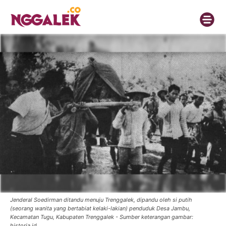
Jenderal Soedirman ditandu menuju Trenggalek, dipandu oleh si putih
(seorang wanita yang bertabiat kelaki-lakian) penduduk Desa Jambu,
Kecamatan Tugu, Kabupaten Trenggalek - Sumber keterangan gambar:
historia.id