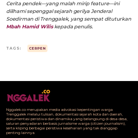
Cerita pendek—yang malah mirip feature—ini
diilhami sepenggal sejarah gerilya Jenderal
Soedirman di Trenggalek, yang sempat dituturkan
Mbah Hamid Wilis
kepada penulis.
TAGS:
CERPEN
Nggalek.co merupakan media advokasi kepentingan warga
Trenggalek melalui tulisan, dokumentasi sejarah kota dan daerah,
dokumentasi peristiwa dan dinamika yang belangsung di desa-desa,
saluran penyadaran berbasis jurnalisme warga (citizen journalism),
serta kliping berbagai peristiwa keseharian yang tak dianggap
penting lainnya.