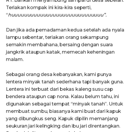
RT. Bahkan menyambung sampai di desa sebelah.
Teriakan kompak ini kira-kira seperti,
“
huuuuuuuuuuuuuuuuuuuuuuuuuuuuu”
.
Dan jika ada pemadaman kedua setelah ada nyala
lampu sebentar, teriakan orang sekampung
semakin membahana, bersaing dengan suara
jangkrik ataupun katak, memecah keheningan
malam.
Sebagai orang desa kebanyakan, kami punya
lentera minyak tanah sederhana tapi banyak guna.
Lentera ini terbuat dari bekas kaleng susu cap
bendera ataupun cap nona. Kalau belum tahu, ini
digunakan sebagai tempat “minyak tanah”. Untuk
membuat sumbu, biasanya kami buat dari kapuk
yang dibungkus seng. Kapuk dipilin memanjang
seukuran jari kelingking dan ibu jari direntangkan.