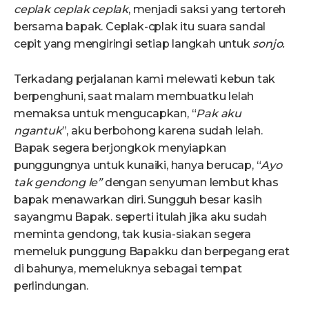
ceplak
ceplak
ceplak
, menjadi saksi yang tertoreh
bersama bapak. Ceplak-cplak itu suara sandal
cepit yang mengiringi setiap langkah untuk
sonjo.
Terkadang perjalanan kami melewati kebun tak
berpenghuni, saat malam membuatku lelah
memaksa untuk mengucapkan, “
P
ak
aku
ngantuk
”, aku berbohong karena sudah lelah.
Bapak segera berjongkok menyiapkan
punggungnya untuk kunaiki, hanya berucap, “
A
yo
tak gendong le”
dengan senyuman lembut khas
bapak menawarkan diri. Sungguh besar kasih
sayangmu Bapak. seperti itulah jika aku sudah
meminta gendong, tak kusia-siakan segera
memeluk punggung Bapakku dan berpegang erat
di bahunya, memeluknya sebagai tempat
perlindungan.