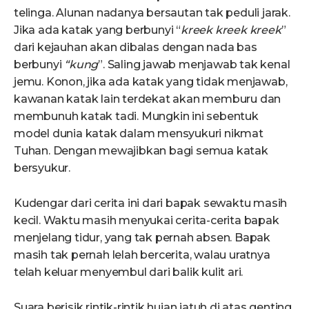
telinga. Alunan nadanya bersautan tak peduli jarak.
Jika ada katak yang berbunyi “
kreek
kreek
kreek
”
dari kejauhan akan dibalas dengan nada bas
berbunyi
“kung
”. Saling jawab menjawab tak kenal
jemu. Konon, jika ada katak yang tidak menjawab,
kawanan katak lain terdekat akan memburu dan
membunuh katak tadi. Mungkin ini sebentuk
model dunia katak dalam mensyukuri nikmat
Tuhan. Dengan mewajibkan bagi semua katak
bersyukur.
Kudengar dari cerita ini dari bapak sewaktu masih
kecil. Waktu masih menyukai cerita-cerita bapak
menjelang tidur, yang tak pernah absen. Bapak
masih tak pernah lelah bercerita, walau uratnya
telah keluar menyembul dari balik kulit ari.
Suara berisik rintik-rintik hujan jatuh di atas genting