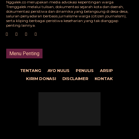
Nggalek.co merupakan media advokasi kepentingan warga
Trenggalek melalui tulisan, dokumentasi sejarah kota dan daerah,
dokumentasi peristiwa dan dinamika yang belangsung di desa-desa,
saluran penyadaran berbasis jurnalisme warga (citizen journalism),
serta kliping berbagai peristiwa keseharian yang tak dianggap
penting lainnya.
Menu Penting
TENTANG
AYO NULIS
PENULIS
ARSIP
KIRIM DONASI
DISCLAIMER
KONTAK
© Nggalek.co | Njajah Desa Milang Kori