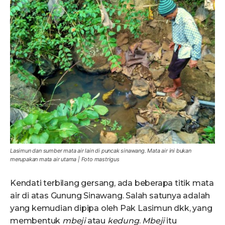
Lasimun dan sumber mata air lain di puncak sinawang. Mata air ini bukan
merupakan mata air utama | Foto mastrigus
Kendati terbilang gersang, ada beberapa titik mata
air di atas Gunung Sinawang. Salah satunya adalah
yang kemudian dipipa oleh Pak Lasimun dkk, yang
membentuk
mbeji
atau
kedung
.
Mbeji
itu