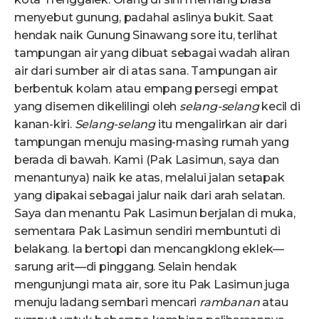
menyebut gunung, padahal aslinya bukit. Saat
hendak naik Gunung Sinawang sore itu, terlihat
tampungan air yang dibuat sebagai wadah aliran
air dari sumber air di atas sana. Tampungan air
berbentuk kolam atau empang persegi empat
yang disemen dikelilingi oleh
selang-selang
kecil di
kanan-kiri.
Selang-selang
itu mengalirkan air dari
tampungan menuju masing-masing rumah yang
berada di bawah. Kami (Pak Lasimun, saya dan
menantunya) naik ke atas, melalui jalan setapak
yang dipakai sebagai jalur naik dari arah selatan.
Saya dan menantu Pak Lasimun berjalan di muka,
sementara Pak Lasimun sendiri membuntuti di
belakang. Ia bertopi dan mencangklong eklek—
sarung arit—di pinggang. Selain hendak
mengunjungi mata air, sore itu Pak Lasimun juga
menuju ladang sembari mencari
rambanan
atau