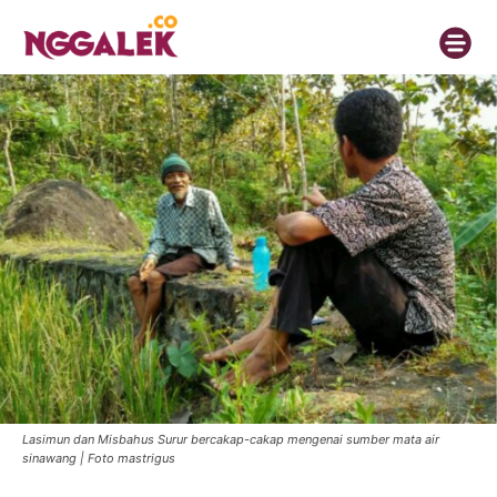
Lasimun dan Misbahus Surur bercakap-cakap mengenai sumber mata air
sinawang | Foto mastrigus