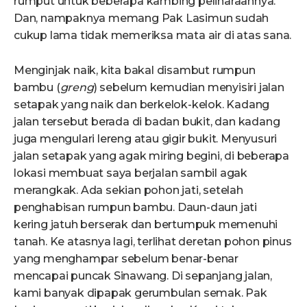
rumput untuk beberapa kambing peliharaannya.
Dan, nampaknya memang Pak Lasimun sudah
cukup lama tidak memeriksa mata air di atas sana.
Menginjak naik, kita bakal disambut rumpun
bambu (
greng
) sebelum kemudian menyisiri jalan
setapak yang naik dan berkelok-kelok. Kadang
jalan tersebut berada di badan bukit, dan kadang
juga mengulari lereng atau gigir bukit. Menyusuri
jalan setapak yang agak miring begini, di beberapa
lokasi membuat saya berjalan sambil agak
merangkak. Ada sekian pohon jati, setelah
penghabisan rumpun bambu. Daun-daun jati
kering jatuh berserak dan bertumpuk memenuhi
tanah. Ke atasnya lagi, terlihat deretan pohon pinus
yang menghampar sebelum benar-benar
mencapai puncak Sinawang. Di sepanjang jalan,
kami banyak dipapak gerumbulan semak. Pak