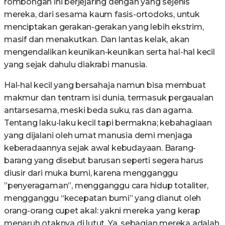
rombongan ini berjejaring dengan yang sejenis
mereka, dari sesama kaum fasis-ortodoks, untuk
menciptakan gerakan-gerakan yang lebih ekstrim,
masif dan menakutkan. Dan lantas kelak, akan
mengendalikan keunikan-keunikan serta hal-hal kecil
yang sejak dahulu diakrabi manusia.
Hal-hal kecil yang bersahaja namun bisa membuat
makmur dan tentram isi dunia, termasuk pergaualan
antarsesama, meski beda suku, ras dan agama.
Tentang laku-laku kecil tapi bermakna; kebahagiaan
yang dijalani oleh umat manusia demi menjaga
keberadaannya sejak awal kebudayaan. Barang-
barang yang disebut barusan seperti segera harus
diusir dari muka bumi, karena mengganggu
”penyeragaman”, mengganggu cara hidup totaliter,
mengganggu “kecepatan bumi” yang dianut oleh
orang-orang cupet akal: yakni mereka yang kerap
menaruh otaknya di lutut. Ya, sebagian mereka adalah