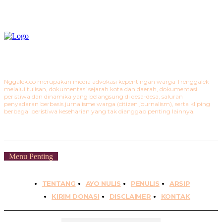
Nggalek.co merupakan media advokasi kepentingan warga Trenggalek
melalui tulisan, dokumentasi sejarah kota dan daerah, dokumentasi
peristiwa dan dinamika yang belangsung di desa-desa, saluran
penyadaran berbasis jurnalisme warga (citizen journalism), serta kliping
berbagai peristiwa keseharian yang tak dianggap penting lainnya.
Menu Penting
TENTANG
AYO NULIS
PENULIS
ARSIP
KIRIM DONASI
DISCLAIMER
KONTAK