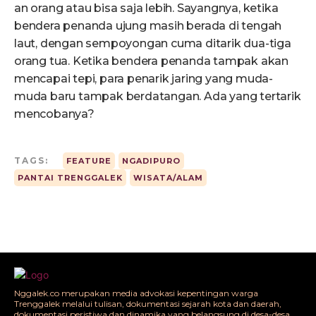
an orang atau bisa saja lebih. Sayangnya, ketika
bendera penanda ujung masih berada di tengah
laut, dengan sempoyongan cuma ditarik dua-tiga
orang tua. Ketika bendera penanda tampak akan
mencapai tepi, para penarik jaring yang muda-
muda baru tampak berdatangan. Ada yang tertarik
mencobanya?
TAGS:
FEATURE
NGADIPURO
PANTAI TRENGGALEK
WISATA/ALAM
Nggalek.co merupakan media advokasi kepentingan warga
Trenggalek melalui tulisan, dokumentasi sejarah kota dan daerah,
dokumentasi peristiwa dan dinamika yang belangsung di desa-desa,