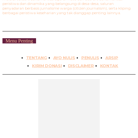
peristiwa dan dinamika yang belangsung di desa-desa, saluran
penyadaran berbasis jurnalisme warga (citizen journalism), serta kliping
berbagai peristiwa keseharian yang tak dianggap penting lainnya.
Menu Penting
TENTANG
AYO NULIS
PENULIS
ARSIP
KIRIM DONASI
DISCLAIMER
KONTAK