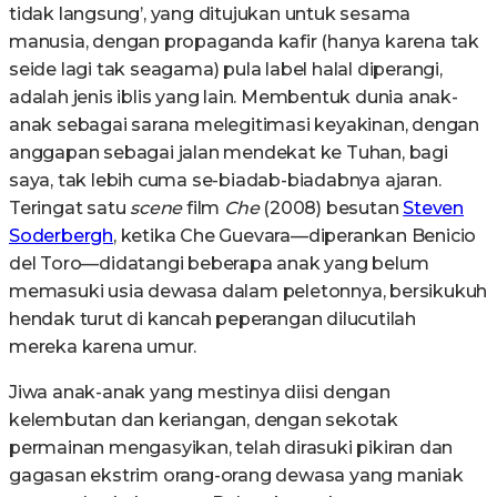
tidak langsung’, yang ditujukan untuk sesama
manusia, dengan propaganda kafir (hanya karena tak
seide lagi tak seagama) pula label halal diperangi,
adalah jenis iblis yang lain. Membentuk dunia anak-
anak sebagai sarana melegitimasi keyakinan, dengan
anggapan sebagai jalan mendekat ke Tuhan, bagi
saya, tak lebih cuma se-biadab-biadabnya ajaran.
Teringat satu
scene
film
Che
(2008) besutan
Steven
Soderbergh
, ketika Che Guevara—diperankan Benicio
del Toro—didatangi beberapa anak yang belum
memasuki usia dewasa dalam peletonnya, bersikukuh
hendak turut di kancah peperangan dilucutilah
mereka karena umur.
Jiwa anak-anak yang mestinya diisi dengan
kelembutan dan keriangan, dengan sekotak
permainan mengasyikan, telah dirasuki pikiran dan
gagasan ekstrim orang-orang dewasa yang maniak