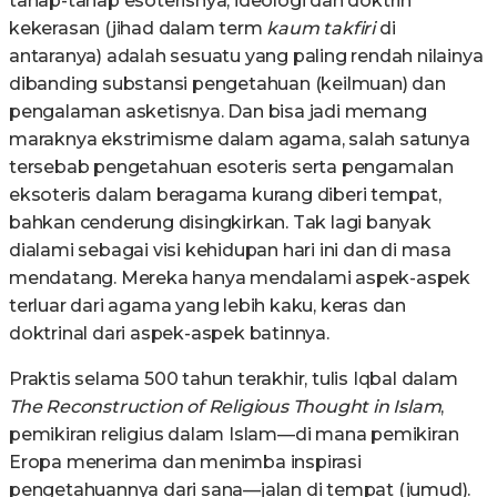
tahap-tahap esoterisnya, ideologi dan doktrin
kekerasan (jihad dalam term
kaum takfiri
di
antaranya) adalah sesuatu yang paling rendah nilainya
dibanding substansi pengetahuan (keilmuan) dan
pengalaman asketisnya. Dan bisa jadi memang
maraknya ekstrimisme dalam agama, salah satunya
tersebab pengetahuan esoteris serta pengamalan
eksoteris dalam beragama kurang diberi tempat,
bahkan cenderung disingkirkan. Tak lagi banyak
dialami sebagai visi kehidupan hari ini dan di masa
mendatang. Mereka hanya mendalami aspek-aspek
terluar dari agama yang lebih kaku, keras dan
doktrinal dari aspek-aspek batinnya.
Praktis selama 500 tahun terakhir, tulis Iqbal dalam
The Reconstruction of Religious Thought in Islam
,
pemikiran religius dalam Islam—di mana pemikiran
Eropa menerima dan menimba inspirasi
pengetahuannya dari sana—jalan di tempat (jumud).