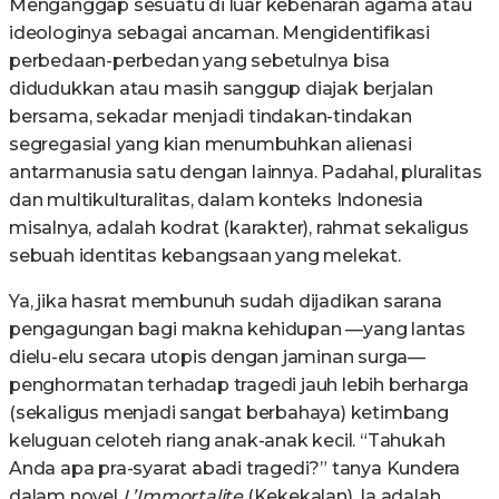
Menganggap sesuatu di luar kebenaran agama atau
ideologinya sebagai ancaman. Mengidentifikasi
perbedaan-perbedan yang sebetulnya bisa
didudukkan atau masih sanggup diajak berjalan
bersama, sekadar menjadi tindakan-tindakan
segregasial yang kian menumbuhkan alienasi
antarmanusia satu dengan lainnya. Padahal, pluralitas
dan multikulturalitas, dalam konteks Indonesia
misalnya, adalah kodrat (karakter), rahmat sekaligus
sebuah identitas kebangsaan yang melekat.
Ya, jika hasrat membunuh sudah dijadikan sarana
pengagungan bagi makna kehidupan —yang lantas
dielu-elu secara utopis dengan jaminan surga—
penghormatan terhadap tragedi jauh lebih berharga
(sekaligus menjadi sangat berbahaya) ketimbang
keluguan celoteh riang anak-anak kecil. “Tahukah
Anda apa pra-syarat abadi tragedi?” tanya Kundera
dalam novel
L’Immortalite
(Kekekalan). Ia adalah