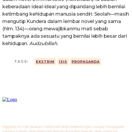
keberadaan ideal-ideal yang dipandang lebih bernilai
ketimbang kehidupan manusia sendiri. Seolah—masih
mengutip Kundera dalam lembar novel yang sama
(hlm. 134)—orang mewajibkanmu mati sebab
tampaknya ada sesuatu yang bernilai lebih besar dari
kehidupan.
Audzubillah
.
TAGS:
EKSTRIM
ISIS
PROPAGANDA
Nggalek.co merupakan media advokasi kepentingan warga Trenggalek
melalui tulisan, dokumentasi sejarah kota dan daerah, dokumentasi