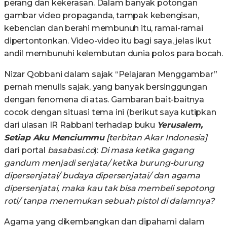
perang dan kekerasan. Dalam banyak potongan
gambar video propaganda, tampak kebengisan,
kebencian dan berahi membunuh itu, ramai-ramai
dipertontonkan. Video-video itu bagi saya, jelas ikut
andil membunuhi kelembutan dunia polos para bocah.
Nizar Qobbani dalam sajak “Pelajaran Menggambar”
pernah menulis sajak, yang banyak bersinggungan
dengan fenomena di atas. Gambaran bait-baitnya
cocok dengan situasi tema ini (berikut saya kutipkan
dari ulasan IR Rabbani terhadap buku
Yerusalem,
Setiap Aku Menciummu
[terbitan Akar Indonesia]
dari portal
basabasi.co
):
Di masa ketika gagang
gandum menjadi senjata/ ketika burung-burung
dipersenjatai/ budaya dipersenjatai/ dan agama
dipersenjatai, maka kau tak bisa membeli sepotong
roti/ tanpa menemukan sebuah pistol di dalamnya?
Agama yang dikembangkan dan dipahami dalam