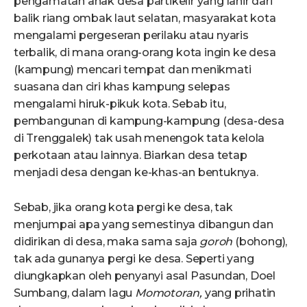
pengamatan anak desa partikelir yang lahir dari
balik riang ombak laut selatan, masyarakat kota
mengalami pergeseran perilaku atau nyaris
terbalik, di mana orang-orang kota ingin ke desa
(kampung) mencari tempat dan menikmati
suasana dan ciri khas kampung selepas
mengalami hiruk-pikuk kota. Sebab itu,
pembangunan di kampung-kampung (desa-desa
di Trenggalek) tak usah menengok tata kelola
perkotaan atau lainnya. Biarkan desa tetap
menjadi desa dengan ke-khas-an bentuknya.
Sebab, jika orang kota pergi ke desa, tak
menjumpai apa yang semestinya dibangun dan
didirikan di desa, maka sama saja
goroh
(bohong),
tak ada gunanya pergi ke desa. Seperti yang
diungkapkan oleh penyanyi asal Pasundan, Doel
Sumbang, dalam lagu
Momotoran,
yang prihatin