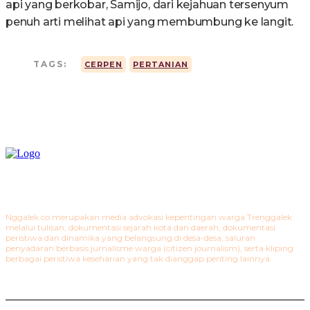
api yang berkobar, Samijo, dari kejahuan tersenyum
penuh arti melihat api yang membumbung ke langit.
TAGS:
CERPEN
PERTANIAN
Nggalek.co merupakan media advokasi kepentingan warga Trenggalek
melalui tulisan, dokumentasi sejarah kota dan daerah, dokumentasi
peristiwa dan dinamika yang belangsung di desa-desa, saluran
penyadaran berbasis jurnalisme warga (citizen journalism), serta kliping
berbagai peristiwa keseharian yang tak dianggap penting lainnya.