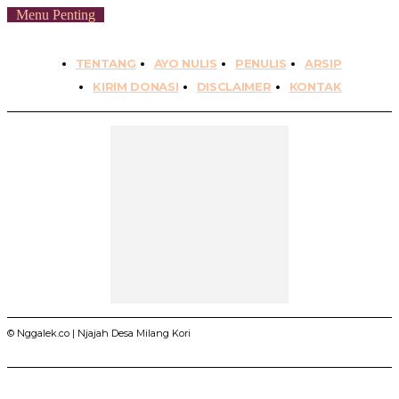
Menu Penting
TENTANG
AYO NULIS
PENULIS
ARSIP
KIRIM DONASI
DISCLAIMER
KONTAK
© Nggalek.co | Njajah Desa Milang Kori