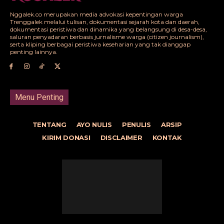
Nggalek.co merupakan media advokasi kepentingan warga
Trenggalek melalui tulisan, dokumentasi sejarah kota dan daerah,
dokumentasi peristiwa dan dinamika yang belangsung di desa-desa,
saluran penyadaran berbasis jurnalisme warga (citizen journalism),
serta kliping berbagai peristiwa keseharian yang tak dianggap
penting lainnya.
Menu Penting
TENTANG
AYO NULIS
PENULIS
ARSIP
KIRIM DONASI
DISCLAIMER
KONTAK