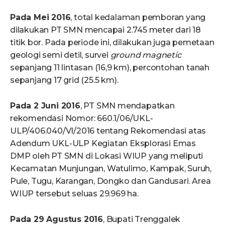
Pada Mei 2016
, total kedalaman pemboran yang
dilakukan PT SMN mencapai 2.745 meter dari 18
titik bor. Pada periode ini, dilakukan juga pemetaan
geologi semi detil, survei
ground magnetic
sepanjang 11 lintasan (16,9 km), percontohan tanah
sepanjang 17 grid (25.5 km).
Pada 2 Juni 2016
, PT SMN mendapatkan
rekomendasi Nomor: 660.1/06/UKL-
ULP/406.040/VI/2016 tentang Rekomendasi atas
Adendum UKL-ULP Kegiatan Eksplorasi Emas
DMP oleh PT SMN di Lokasi WIUP yang meliputi
Kecamatan Munjungan, Watulimo, Kampak, Suruh,
Pule, Tugu, Karangan, Dongko dan Gandusari. Area
WIUP tersebut seluas 29.969 ha.
Pada 29 Agustus 2016
, Bupati Trenggalek