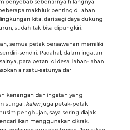
am penyebab sebenarnya hilangnya
n beberapa makhluk penting di lahan
ingkungan kita, dari segi daya dukung
un, sudah tak bisa dipungkiri.
ikan, semua petak persawahan memiliki
ndiri-sendiri. Padahal, dalam ingatan
alnya, para petani di desa, lahan-lahan
kan air satu-satunya dari
ngan kenangan dan ingatan yang
n sungai,
kalen
juga petak-petak
 musim penghujan, saya sering diajak
 mencari ikan menggunakan cikrak.
ai melawan arus dari tepian. Jenis ikan