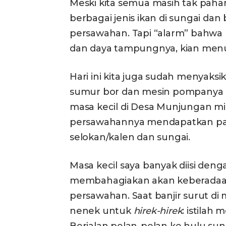
Meski kita semua masih tak pah
berbagai jenis ikan di sungai da
persawahan. Tapi “alarm” bahwa l
dan daya tampungnya, kian menur
Hari ini kita juga sudah menyaks
sumur bor dan mesin pompanya se
masa kecil di Desa Munjungan mis
persawahannya mendapatkan paso
selokan/kalen dan sungai.
Masa kecil saya banyak diisi de
membahagiakan akan keberadaa
persawahan. Saat banjir surut di
nenek untuk
hirek-hirek
: istilah
Berjalan pelan-pelan ke hulu sung