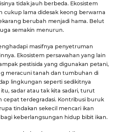
sinya tidak jauh berbeda. Ekosistem
h cukup lama didesak keong berwarna
sekarang berubah menjadi hama. Belut
 juga semakin menurun.
menghadapi masifnya penyetruman
lainnya. Ekosistem persawahan yang lain
mpak pestisida yang digunakan petani,
ang meracuni tanah dan tumbuhan di
dap lingkungan seperti sedikitnya
u, sadar atau tak kita sadari, turut
 cepat terdegradasi. Kontribusi buruk
rupa tindakan sekecil mencari ikan
 bagi keberlangsungan hidup bibit ikan.