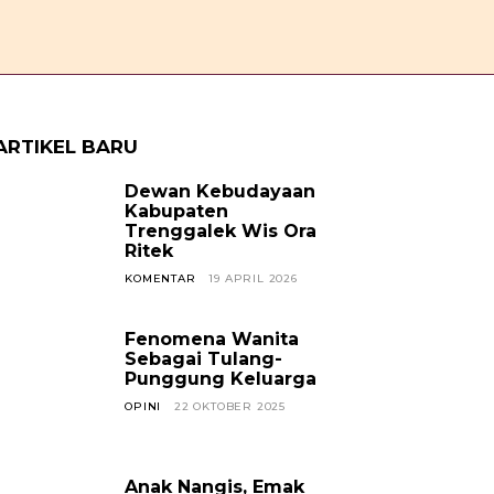
OPINI
CERPEN
SOSOK
JAVANESE
KABAR TREN
ARTIKEL BARU
Dewan Kebudayaan
Kabupaten
Trenggalek Wis Ora
Ritek
KOMENTAR
19 APRIL 2026
Fenomena Wanita
Sebagai Tulang-
Punggung Keluarga
OPINI
22 OKTOBER 2025
Anak Nangis, Emak