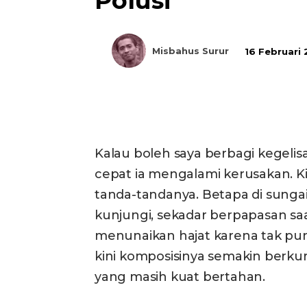
Polusi
Misbahus Surur
16 Februari
Bagikan
Kalau boleh saya berbagi kegeli
cepat ia mengalami kerusakan. K
tanda-tandanya. Betapa di sungai
kunjungi, sekadar berpapasan saa
menunaikan hajat karena tak pu
kini komposisinya semakin berk
yang masih kuat bertahan.