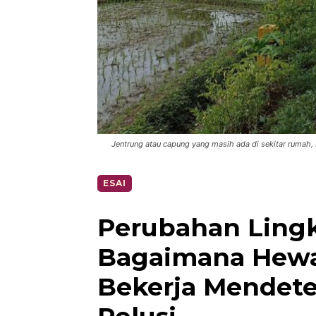
Jentrung atau capung yang masih ada di sekitar rumah,
ESAI
Perubahan Ling
Bagaimana Hew
Bekerja Mendete