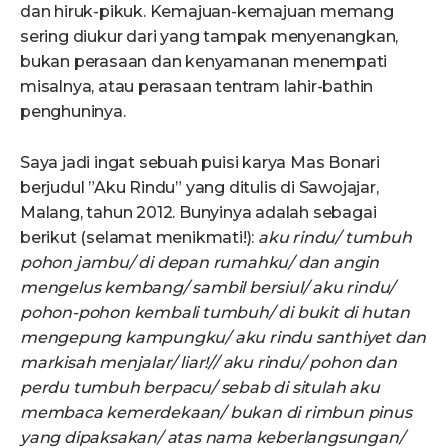
dan hiruk-pikuk. Kemajuan-kemajuan memang
sering diukur dari yang tampak menyenangkan,
bukan perasaan dan kenyamanan menempati
misalnya, atau perasaan tentram lahir-bathin
penghuninya.
Saya jadi ingat sebuah puisi karya Mas Bonari
berjudul ”Aku Rindu” yang ditulis di Sawojajar,
Malang, tahun 2012. Bunyinya adalah sebagai
berikut (selamat menikmati!):
aku rindu/ tumbuh
pohon jambu/ di depan rumahku/ dan angin
mengelus kembang/ sambil bersiul/ aku rindu/
pohon-pohon kembali tumbuh/ di bukit di hutan
mengepung kampungku/ aku rindu santhiyet dan
markisah menjalar/ liar!// aku rindu/ pohon dan
perdu tumbuh berpacu/ sebab di situlah aku
membaca kemerdekaan/ bukan di rimbun pinus
yang dipaksakan/ atas nama keberlangsungan/