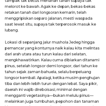
tampak tak becus menahan tanah supaya tak
melorot ke bawah. Agak ke depan, bekas-bekas
retakan tanah dari longsoran kemarin, telah
menggripiskan separo jalanan, mesti waspada
saat lewat situ, supaya tak terperosok masuk ke
lubang.
Lokasi di sepanjang jalur mushola Jedeg hingga
pemancar yang konturnya naik kalau kita melintas
dari arah utara atau turun kalau dari selatan,
mengkhawatirkan. Kalau cuma dibiarkan ditanami
pinus, setelah longsor demi longsor, dari tahun ke
tahun sejak zaman bahuela, selalu berpeluang
longsor kembali. Apalagi, ketika musim penghujan
tiba dan lebih-lebih turun dengan lebat. Saya pikir,
daerah ini wajib direboisasi, minimal dengan
mengganti vegetasinya—bukan melulu pinus—
melainkan juga tumbuhan, pepohon dan tanaman