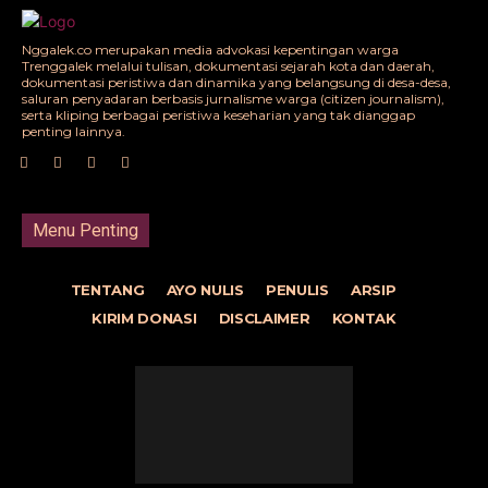
Nggalek.co merupakan media advokasi kepentingan warga
Trenggalek melalui tulisan, dokumentasi sejarah kota dan daerah,
dokumentasi peristiwa dan dinamika yang belangsung di desa-desa,
saluran penyadaran berbasis jurnalisme warga (citizen journalism),
serta kliping berbagai peristiwa keseharian yang tak dianggap
penting lainnya.
Menu Penting
TENTANG
AYO NULIS
PENULIS
ARSIP
KIRIM DONASI
DISCLAIMER
KONTAK