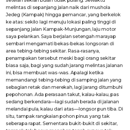
setelah sekian bulan tidak pulang. Sewaktu
melintas di sepanjang jalan naik dari mushola
Jedeg (Kampak) hingga pemancar, yang berkelok
ke atas: sekilo lagi menuju lokasi paling tinggi di
sepanjang jalan Kampak-Munjungan, laju motor
saya pelankan. Saya berjalan setengah marayap
sembari mengamati bekas-bekas longsoran di
area tebing-tebing sekitar. Rasa-rasanya,
penampakan tersebut meski bagi orang sekitar
biasa saja, bagi yang sudah jarang melintas jalanan
ini, bisa membuat was-was. Apalagi ketika
memandangi tebing-tebing di samping jalan yang
sebagian retak dan merekah, lagi jarang ditumbuhi
pepohonan. Ada perasaan takut, kalau-kalau, pas
sedang berkendara—lagi sudah berada di jalanan
melandai pula, kalau dari atas—longsor pun tiba. Di
situ, tampak rangkaian pohon pinus yang tak
seberapa rapat. Sementara bukit-bukit di sekitar,