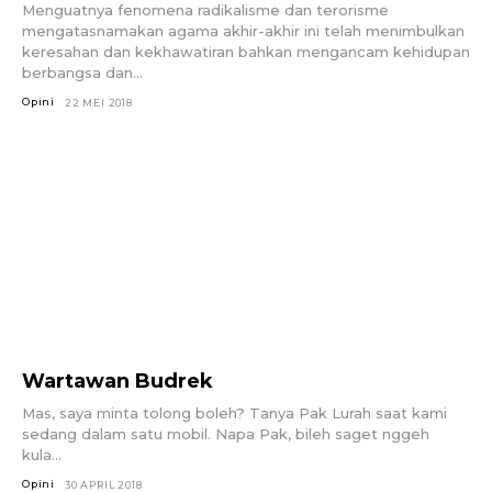
Menguatnya fenomena radikalisme dan terorisme
mengatasnamakan agama akhir-akhir ini telah menimbulkan
keresahan dan kekhawatiran bahkan mengancam kehidupan
berbangsa dan...
Opini
22 MEI 2018
Wartawan Budrek
Mas, saya minta tolong boleh? Tanya Pak Lurah saat kami
sedang dalam satu mobil. Napa Pak, bileh saget nggeh
kula...
Opini
30 APRIL 2018