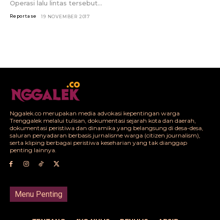
Operasi lalu lintas tersebut...
Reportase
19 NOVEMBER 2017
Nggalek.co merupakan media advokasi kepentingan warga
Trenggalek melalui tulisan, dokumentasi sejarah kota dan daerah,
dokumentasi peristiwa dan dinamika yang belangsung di desa-desa,
saluran penyadaran berbasis jurnalisme warga (citizen journalism),
serta kliping berbagai peristiwa keseharian yang tak dianggap
penting lainnya.
Menu Penting