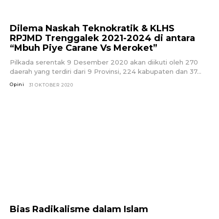
Dilema Naskah Teknokratik & KLHS
RPJMD Trenggalek 2021-2024 di antara
“Mbuh Piye Carane Vs Meroket”
Pilkada serentak 9 Desember 2020 akan diikuti oleh 270
daerah yang terdiri dari 9 Provinsi, 224 kabupaten dan 37...
Opini
31 OKTOBER 2020
Bias Radikalisme dalam Islam