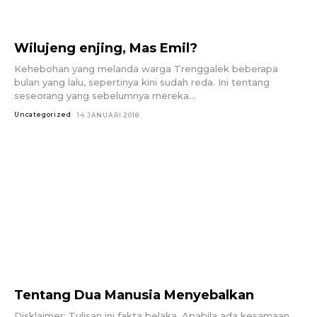
Wilujeng enjing, Mas Emil?
Kehebohan yang melanda warga Trenggalek beberapa
bulan yang lalu, sepertinya kini sudah reda. Ini tentang
seseorang yang sebelumnya mereka...
Uncategorized
14 JANUARI 2018
Tentang Dua Manusia Menyebalkan
Disklaimer: Tulisan ini fakta belaka. Apabila ada kesamaan