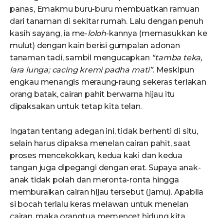
panas, Emakmu buru-buru membuatkan ramuan
dari tanaman di sekitar rumah. Lalu dengan penuh
kasih sayang, ia me-
loloh
-kannya (memasukkan ke
mulut) dengan kain berisi gumpalan adonan
tanaman tadi, sambil mengucapkan
“t
a
mb
a
tek
a
,
l
a
r
a
lung
a;
cacing kremi p
a
dh
a
mati”
. Meskipun
engkau menangis meraung-raung sekeras teriakan
orang batak, cairan pahit berwarna hijau itu
dipaksakan untuk tetap kita telan.
Ingatan tentang adegan ini, tidak berhenti di situ,
selain harus dipaksa menelan cairan pahit, saat
proses mencekokkan, kedua kaki dan kedua
tangan juga dipegangi dengan erat. Supaya anak-
anak tidak polah dan meronta-ronta hingga
memburaikan cairan hijau tersebut (jamu). Apabila
si bocah terlalu keras melawan untuk menelan
cairan, maka orangtua memencet hidung kita