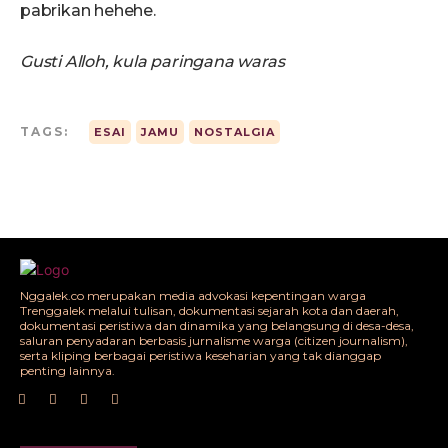
pabrikan hehehe.
Gusti Alloh,
kula
paring
a
n
a
waras
TAGS:
ESAI
JAMU
NOSTALGIA
Nggalek.co merupakan media advokasi kepentingan warga
Trenggalek melalui tulisan, dokumentasi sejarah kota dan daerah,
dokumentasi peristiwa dan dinamika yang belangsung di desa-desa,
saluran penyadaran berbasis jurnalisme warga (citizen journalism),
serta kliping berbagai peristiwa keseharian yang tak dianggap
penting lainnya.