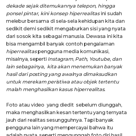
dekade sejak ditemukannya telepon, hingga
ponsel pintar, kini konsep
h
iper
r
ealitas
ini sudah
melebur bersama di sela-sela kehidupan kita dan
sedikit demi sedikit mengaburkan sisi yang nyata
dari sosok kita sebagai manusia. Dewasa ini kita
bisa mengambil banyak contoh pengalaman
hiperrealitas
pengguna media komunikasi,
misalnya, seperti
Instagram
,
Path, Youtube,
dan
lain sebagainya,
kita akan menemukan banyak
hasil dari
posting
yang awalnya dimaksudkan
untuk merekam peristiwa atau objek tertentu
malah menghasilkan kasus
hiperrealitas.
Foto atau video yang diedit sebelum diunggah,
maka menghasilkan kesan tertentu yang ternyata
jauh dari realitas sesungguhnya. Tapi banyak
pengguna lain yang mempercayai bahwa itu
adalah nyata, seperti mengunggah foto diri hasil