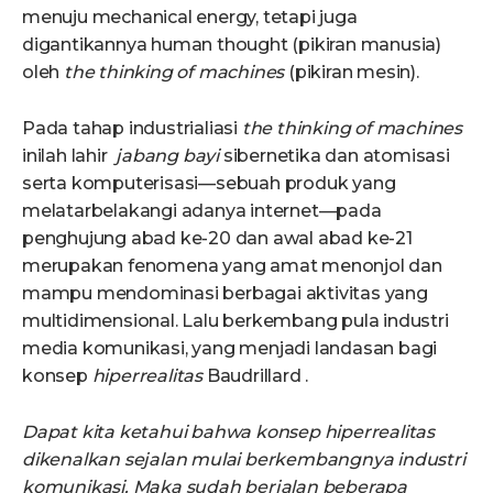
menuju mechanical energy, tetapi juga
digantikannya human thought (pikiran manusia)
oleh
the thinking of machines
(pikiran mesin).
Pada tahap industrialiasi
the thinking of machines
inilah lahir
jabang bayi
sibernetika dan atomisasi
serta komputerisasi—sebuah produk yang
melatarbelakangi adanya internet—pada
penghujung abad ke-20 dan awal abad ke-21
merupakan fenomena yang amat menonjol dan
mampu mendominasi berbagai aktivitas yang
multidimensional. Lalu berkembang pula industri
media komunikasi, yang menjadi landasan bagi
konsep
hiperrealitas
Baudrillard .
Dapat kita ketahui bahwa konsep
hiperrealitas
dikenalkan sejalan mulai berkembangnya industri
komunikasi. Maka suda
h
berjalan beberapa