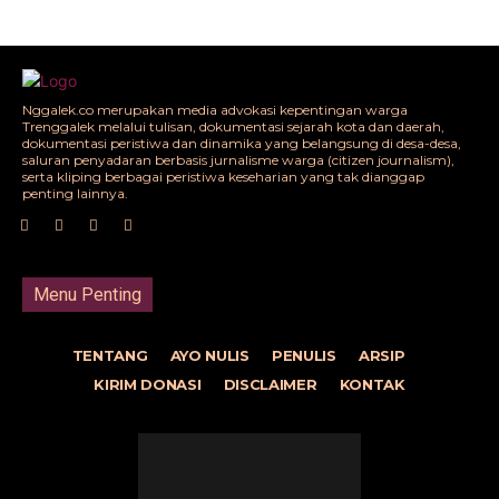
Nggalek.co merupakan media advokasi kepentingan warga
Trenggalek melalui tulisan, dokumentasi sejarah kota dan daerah,
dokumentasi peristiwa dan dinamika yang belangsung di desa-desa,
saluran penyadaran berbasis jurnalisme warga (citizen journalism),
serta kliping berbagai peristiwa keseharian yang tak dianggap
penting lainnya.
Menu Penting
TENTANG
AYO NULIS
PENULIS
ARSIP
KIRIM DONASI
DISCLAIMER
KONTAK