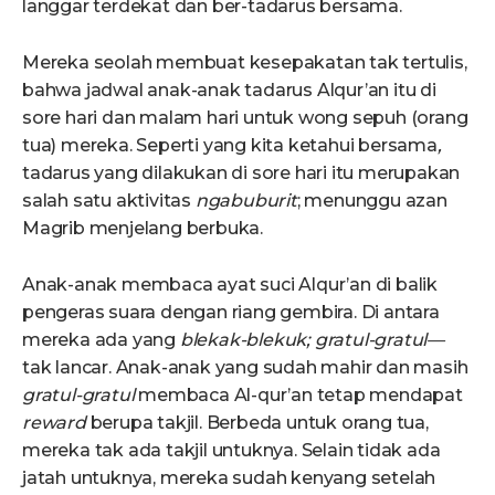
langgar terdekat dan ber-tadarus bersama.
Mereka seolah membuat kesepakatan tak tertulis,
bahwa jadwal anak-anak tadarus Alqur’an itu di
sore hari dan malam hari untuk wong sepuh (orang
tua) mereka. Seperti yang kita ketahui bersama
,
tadarus yang dilakukan di sore hari itu merupakan
salah satu aktivitas
ngabuburit
; menunggu azan
Magrib menjelang berbuka.
Anak-anak membaca ayat suci Alqur’an di balik
pengeras suara dengan riang gembira. Di antara
mereka ada yang
blekak-blekuk; gratul-gratul—
tak lancar. Anak-anak yang sudah mahir dan masih
gratul-gratul
membaca Al-qur’an tetap mendapat
reward
berupa takjil. Berbeda untuk orang tua,
mereka tak ada takjil untuknya. Selain tidak ada
jatah untuknya, mereka sudah kenyang setelah