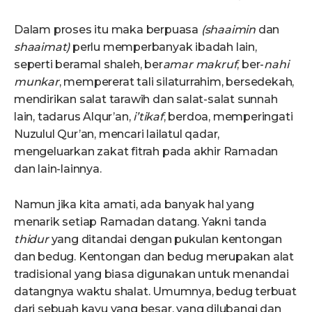
Dalam proses itu maka berpuasa
(shaaimin
dan
shaaimat)
perlu memperbanyak ibadah lain,
seperti beramal shaleh, ber
amar makruf
, ber-
nahi
munkar
, mempererat tali silaturrahim, bersedekah,
mendirikan salat tarawih dan salat-salat sunnah
lain, tadarus Alqur’an,
i’tikaf
, berdoa, memperingati
Nuzulul Qur’an, mencari lailatul qadar,
mengeluarkan zakat fitrah pada akhir Ramadan
dan lain-lainnya.
Namun jika kita amati, ada banyak hal yang
menarik setiap Ramadan datang. Yakni tanda
thidur
yang ditandai dengan pukulan kentongan
dan bedug. Kentongan dan bedug merupakan alat
tradisional yang biasa digunakan untuk menandai
datangnya waktu shalat. Umumnya, bedug terbuat
dari sebuah kayu yang besar, yang dilubangi dan