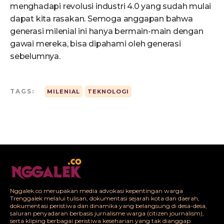
menghadapi revolusi industri 4.0 yang sudah mulai
dapat kita rasakan. Semoga anggapan bahwa
generasi milenial ini hanya bermain-main dengan
gawai mereka, bisa dipahami oleh generasi
sebelumnya.
TAGS:
MILENIAL
TEKNOLOGI
Nggalek.co merupakan media advokasi kepentingan warga
Trenggalek melalui tulisan, dokumentasi sejarah kota dan daerah,
dokumentasi peristiwa dan dinamika yang belangsung di desa-desa,
saluran penyadaran berbasis jurnalisme warga (citizen journalism),
serta kliping berbagai peristiwa keseharian yang tak dianggap