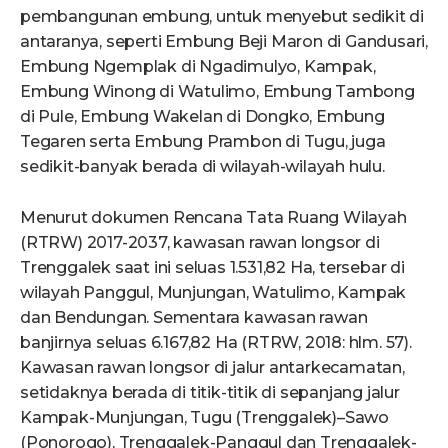
pembangunan embung, untuk menyebut sedikit di
antaranya, seperti Embung Beji Maron di Gandusari,
Embung Ngemplak di Ngadimulyo, Kampak,
Embung Winong di Watulimo, Embung Tambong
di Pule, Embung Wakelan di Dongko, Embung
Tegaren serta Embung Prambon di Tugu, juga
sedikit-banyak berada di wilayah-wilayah hulu.
Menurut dokumen Rencana Tata Ruang Wilayah
(RTRW) 2017-2037, kawasan rawan longsor di
Trenggalek saat ini seluas 1.531,82 Ha, tersebar di
wilayah Panggul, Munjungan, Watulimo, Kampak
dan Bendungan. Sementara kawasan rawan
banjirnya seluas 6.167,82 Ha (RTRW, 2018: hlm. 57).
Kawasan rawan longsor di jalur antarkecamatan,
setidaknya berada di titik-titik di sepanjang jalur
Kampak-Munjungan, Tugu (Trenggalek)–Sawo
(Ponorogo), Trenggalek-Panggul dan Trenggalek-