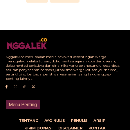
Nggalek.co merupakan media advokasi kepentingan warga
Trenggalek melalui tulisan, dokumentasi sejarah kota dan daerah,
dokumentasi peristiwa dan dinamika yang belangsung di desa-desa,
saluran penyadaran berbasis jurnalisme warga (citizen journalism),
serta kliping berbagai peristiwa keseharian yang tak dianggap
penting lainnya.
Menu Penting
TENTANG
AYO NULIS
PENULIS
ARSIP
KIRIM DONASI
DISCLAIMER
KONTAK