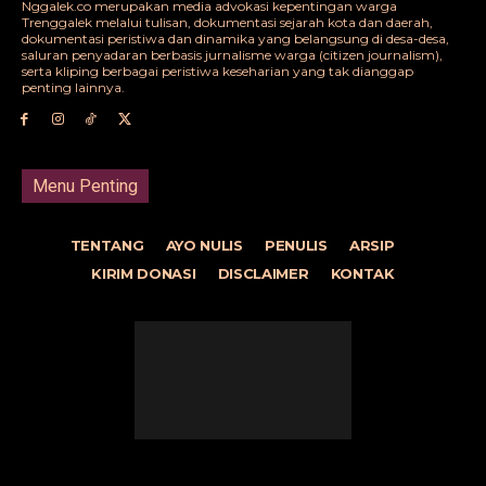
Nggalek.co merupakan media advokasi kepentingan warga
Trenggalek melalui tulisan, dokumentasi sejarah kota dan daerah,
dokumentasi peristiwa dan dinamika yang belangsung di desa-desa,
saluran penyadaran berbasis jurnalisme warga (citizen journalism),
serta kliping berbagai peristiwa keseharian yang tak dianggap
penting lainnya.
Menu Penting
TENTANG
AYO NULIS
PENULIS
ARSIP
KIRIM DONASI
DISCLAIMER
KONTAK
© Nggalek.co | Njajah Desa Milang Kori