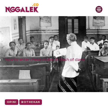
how to enter cheat codes in clash of clans
OPINI
BOTHEKAN