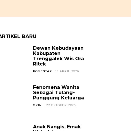
OPINI
CERPEN
SOSOK
JAVANESE
KABAR TREN
ARTIKEL BARU
Dewan Kebudayaan
Kabupaten
Trenggalek Wis Ora
Ritek
KOMENTAR
19 APRIL 2026
Fenomena Wanita
Sebagai Tulang-
Punggung Keluarga
OPINI
22 OKTOBER 2025
Anak Nangis, Emak