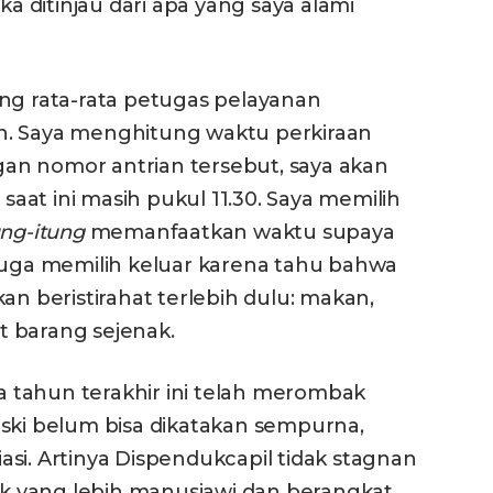
ka ditinjau dari apa yang saya alami
ung rata-rata petugas pelayanan
n. Saya menghitung waktu perkiraan
ngan nomor antrian tersebut, saya akan
 saat ini masih pukul 11.30. Saya memilih
ung-itung
memanfaatkan waktu supaya
 juga memilih keluar karena tahu bahwa
an beristirahat terlebih dulu: makan,
 barang sejenak.
 tahun terakhir ini telah merombak
eski belum bisa dikatakan sempurna,
si. Artinya Dispendukcapil tidak stagnan
 yang lebih manusiawi dan berangkat