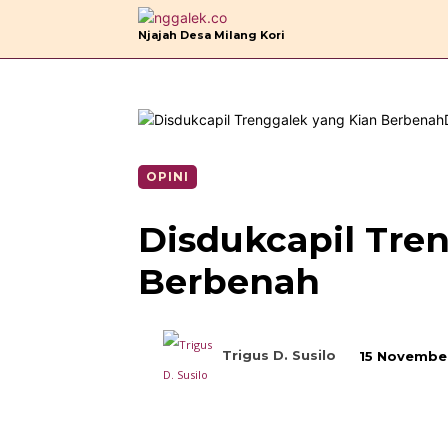
B
Njajah Desa Milang Kori
OPINI
Disdukcapil Tre
Berbenah
Trigus D. Susilo
15 Novembe
Bagikan