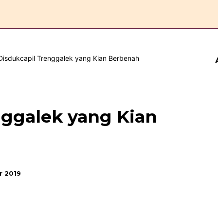
ERANDA
ESAI
FEATURE
REPORTASE
KOMENTAR
nggalek yang Kian
r 2019