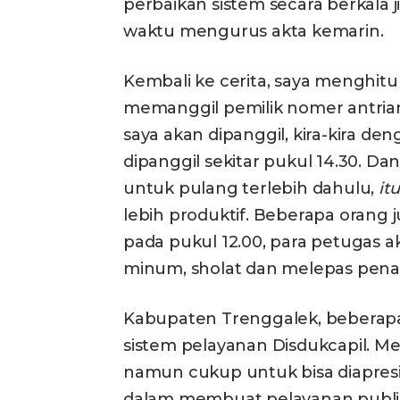
perbaikan sistem secara berkala ji
waktu mengurus akta kemarin.
Kembali ke cerita, saya menghit
memanggil pemilik nomer antria
saya akan dipanggil, kira-kira de
dipanggil sekitar pukul 14.30. Dan
untuk pulang terlebih dahulu,
it
lebih produktif. Beberapa orang
pada pukul 12.00, para petugas ak
minum, sholat dan melepas penat
Kabupaten Trenggalek, beberapa
sistem pelayanan Disdukcapil. M
namun cukup untuk bisa diapresia
dalam membuat pelayanan publik