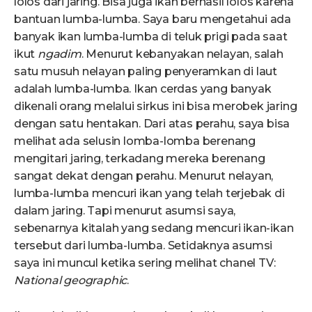
lolos dari jaring. Bisa juga ikan berhasil lolos karena
bantuan lumba-lumba. Saya baru mengetahui ada
banyak ikan lumba-lumba di teluk prigi pada saat
ikut
ngadim
. Menurut kebanyakan nelayan, salah
satu musuh nelayan paling penyeramkan di laut
adalah lumba-lumba. Ikan cerdas yang banyak
dikenali orang melalui sirkus ini bisa merobek jaring
dengan satu hentakan. Dari atas perahu, saya bisa
melihat ada selusin lomba-lomba berenang
mengitari jaring, terkadang mereka berenang
sangat dekat dengan perahu. Menurut nelayan,
lumba-lumba mencuri ikan yang telah terjebak di
dalam jaring. Tapi menurut asumsi saya,
sebenarnya kitalah yang sedang mencuri ikan-ikan
tersebut dari lumba-lumba. Setidaknya asumsi
saya ini muncul ketika sering melihat chanel TV:
N
ational geograp
h
ic
.