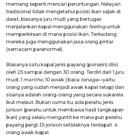
memang seperti mencari peruntungan. Nelayan
tradisional tidak mengetahui posisi ikan sejak di
darat, biasanya juru mudi yang bertugas
menjalankan kapal menggunakan
f
eeling
untuk
memperkiraan di mana posisi ikan. Terkadang
mereka juga menggunakan jasa orang pintar
(semacam paranormal).
Biasanya satu kapal jenis payang (porsein) diisi
oleh 25 sampai dengan 30 orang. Terdiri dari 1 juru
mudi, 1
mantho
, 10 awak (:baca
ten
a
g
a
—yaitu
orang yang sudah menjadi awak kapal tetap) dan
sisanya adalah orang-orang yang secara sukarela
ikut melaut. Bukan cuma itu, ada perahu jenis
jonson (perahu untuk membawa hasil tangkapan
ikan) yang selalu menguntit ke mana pun perahu
payang pergi. Di jonson setidaknya terdapat 4
orang awak kapal.