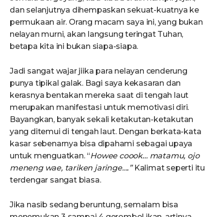
dan selanjutnya dihempaskan sekuat-kuatnya ke
permukaan air. Orang macam saya ini, yang bukan
nelayan murni, akan langsung teringat Tuhan,
betapa kita ini bukan siapa-siapa.
Jadi sangat wajar jiika para nelayan cenderung
punya tipikal galak. Bagi saya kekasaran dan
kerasnya bentakan mereka saat di tengah laut
merupakan manifestasi untuk memotivasi diri.
Bayangkan, banyak sekali ketakutan-ketakutan
yang ditemui di tengah laut. Dengan berkata-kata
kasar sebenarnya bisa dipahami sebagai upaya
untuk menguatkan. “
Howe
e
co
oo
k
…
matamu, ojo
meneng wae, tariken jaringe
….
”
Kalimat seperti itu
terdengar sangat biasa.
Jika nasib sedang beruntung, semalam bisa
menemukan 3 sampai 4 gerombol ikan, artinya