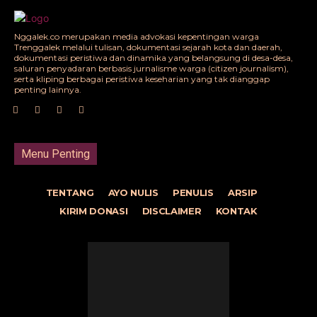
Nggalek.co merupakan media advokasi kepentingan warga
Trenggalek melalui tulisan, dokumentasi sejarah kota dan daerah,
dokumentasi peristiwa dan dinamika yang belangsung di desa-desa,
saluran penyadaran berbasis jurnalisme warga (citizen journalism),
serta kliping berbagai peristiwa keseharian yang tak dianggap
penting lainnya.
Menu Penting
TENTANG
AYO NULIS
PENULIS
ARSIP
KIRIM DONASI
DISCLAIMER
KONTAK