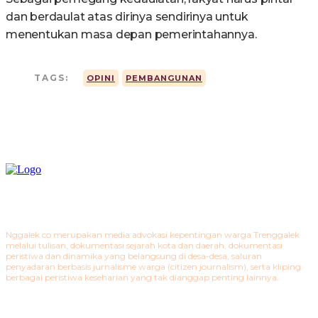
dan berdaulat atas dirinya sendirinya untuk
menentukan masa depan pemerintahannya.
TAGS:
OPINI
PEMBANGUNAN
Nggalek.co merupakan media advokasi kepentingan warga Trenggalek
melalui tulisan, dokumentasi sejarah kota dan daerah, dokumentasi
peristiwa dan dinamika yang belangsung di desa-desa, saluran
penyadaran berbasis jurnalisme warga (citizen journalism), serta kliping
berbagai peristiwa keseharian yang tak dianggap penting lainnya.