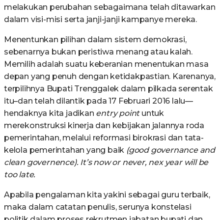
melakukan perubahan sebagaimana telah ditawarkan
dalam visi-misi serta janji-janji kampanye mereka.
Menentunkan pilihan dalam sistem demokrasi,
sebenarnya bukan peristiwa menang atau kalah.
Memilih adalah suatu keberanian menentukan masa
depan yang penuh dengan ketidakpastian. Karenanya,
terpilihnya Bupati Trenggalek dalam pilkada serentak
itu–dan telah dilantik pada 17 Februari 2016 lalu—
hendaknya kita jadikan
entry point
untuk
merekonstruksi kinerja dan kebijakan jalannya roda
pemerintahan, melalui reformasi birokrasi dan tata-
kelola pemerintahan yang baik
(good governance and
clean governence). It’s now or never, nex year will be
too late.
Apabila pengalaman kita yakini sebagai guru terbaik,
maka dalam catatan penulis, serunya konstelasi
politik dalam proses rekrutmen jabatan bupati dan