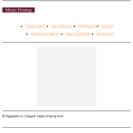
Menu Penting
TENTANG
AYO NULIS
PENULIS
ARSIP
KIRIM DONASI
DISCLAIMER
KONTAK
© Nggalek.co | Njajah Desa Milang Kori